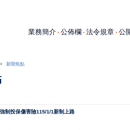
業務簡介
公佈欄
法令規章
公
新聞焦點
點
面強制投保傷害險115/1/1新制上路