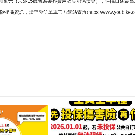
0萬元（未滿15歲者為喪葬費用及失能保險金），住院日額最高1,
，請至微笑單車官方網站查詢(https://www.youbike.com.tw/re