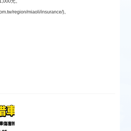
000元。
gion/miaoli/insurance/)。