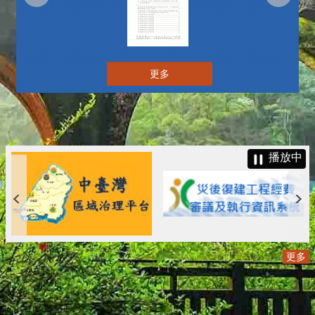
更多
播放中
更多