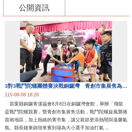
公開資訊
3對3戰鬥陀螺團體賽決戰銅鑼灣 青創市集展售為父親節增添繽紛
115-08-08 18:26
苗栗縣銅鑼青溪協會8月8日在銅鑼灣會館，舉辦「飛龍
盃戰鬥陀螺競賽」暨青創市集展售活動，戰鬥陀螺旋風襲捲
苗南地區，加上熱絡的菁市集，讓父親節更添熱鬧與溫馨氣
氛。縣長鍾東錦偕來賓到場為大小選手加油打氣 ...