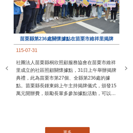
苗栗縣第236處關懷據點在苗栗市維祥里揭牌
11
115-07-31
國
社團法人苗栗縣桐欣照顧服務協會在苗栗市維祥
苗
里成立的社區照顧關懷據點，31日上午舉辦揭牌
署
典禮，此為苗栗市第27個、全縣第236處的據
作
點。苗栗縣長鍾東錦上午主持揭牌儀式，頒發15
縣
萬元開辦費，鼓勵長輩多參加據點活動，可以更
手
加健康、長壽。 坐落於苗栗市維祥里光華街89
號的社區照顧關懷據點，今 ...
更多