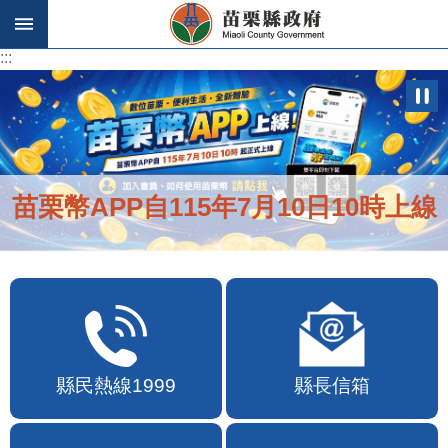
跳到主要內容區塊
:::
:::
苗栗幣APP自115年7月10日10時上線
縣民熱線1999
縣長信箱