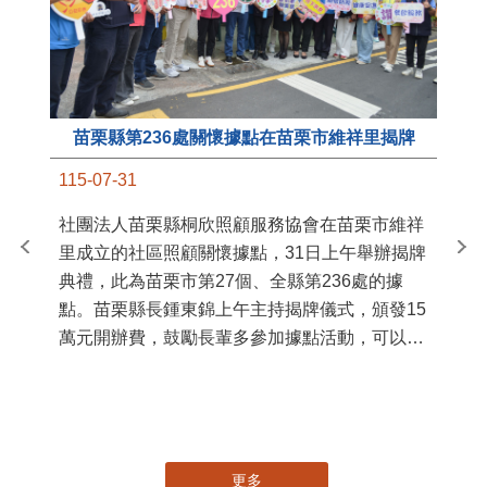
苗栗縣第236處關懷據點在苗栗市維祥里揭牌
11
115-07-31
國
社團法人苗栗縣桐欣照顧服務協會在苗栗市維祥
苗
里成立的社區照顧關懷據點，31日上午舉辦揭牌
署
典禮，此為苗栗市第27個、全縣第236處的據
作
點。苗栗縣長鍾東錦上午主持揭牌儀式，頒發15
縣
萬元開辦費，鼓勵長輩多參加據點活動，可以更
手
加健康、長壽。 坐落於苗栗市維祥里光華街89
號的社區照顧關懷據點，今 ...
更多