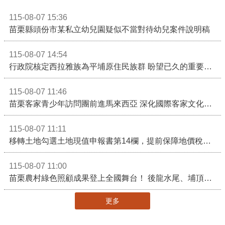
115-08-07 15:36
苗栗縣頭份市某私立幼兒園疑似不當對待幼兒案件說明稿
115-08-07 14:54
行政院核定西拉雅族為平埔原住民族群 盼望已久的重要時刻到來！8月13日起受理民族成員名冊登記
115-08-07 11:46
苗栗客家青少年訪問團前進馬來西亞 深化國際客家文化交流
115-08-07 11:11
移轉土地勾選土地現值申報書第14欄，提前保障地價稅節稅權益
115-08-07 11:00
苗栗農村綠色照顧成果登上全國舞台！ 後龍水尾、埔頂社區前進2026高齡健康產業博覽會
更多