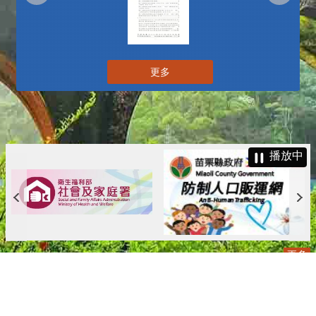
更多
播放中
更多