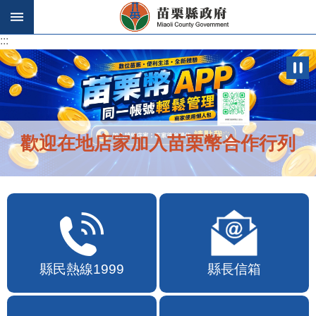
跳到主要內容區塊
:::
:::
歡迎在地店家加入苗栗幣合作行列
縣民熱線1999
縣長信箱