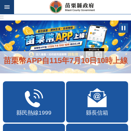
跳到主要內容區塊
:::
:::
苗栗幣APP自115年7月10日10時上線
縣民熱線1999
縣長信箱