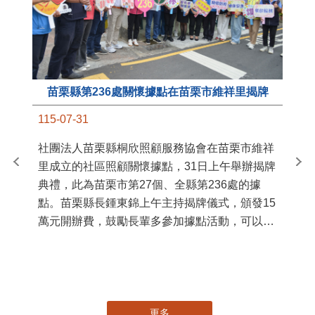
苗栗縣第236處關懷據點在苗栗市維祥里揭牌
11
115-07-31
國
社團法人苗栗縣桐欣照顧服務協會在苗栗市維祥
苗
里成立的社區照顧關懷據點，31日上午舉辦揭牌
署
典禮，此為苗栗市第27個、全縣第236處的據
作
點。苗栗縣長鍾東錦上午主持揭牌儀式，頒發15
縣
萬元開辦費，鼓勵長輩多參加據點活動，可以更
手
加健康、長壽。 坐落於苗栗市維祥里光華街89
號的社區照顧關懷據點，今 ...
更多