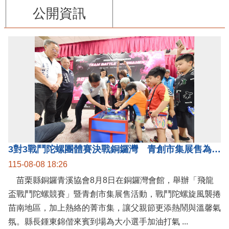
公開資訊
3對3戰鬥陀螺團體賽決戰銅鑼灣 青創市集展售為父親節增添繽紛
115-08-08 18:26
苗栗縣銅鑼青溪協會8月8日在銅鑼灣會館，舉辦「飛龍
盃戰鬥陀螺競賽」暨青創市集展售活動，戰鬥陀螺旋風襲捲
苗南地區，加上熱絡的菁市集，讓父親節更添熱鬧與溫馨氣
氛。縣長鍾東錦偕來賓到場為大小選手加油打氣 ...