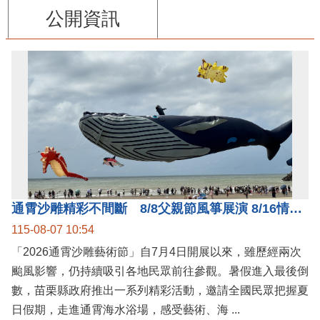
公開資訊
通霄沙雕精彩不間斷 8/8父親節風箏展演 8/16情人節66對浪漫挑戰送好禮
115-08-07 10:54
「2026通霄沙雕藝術節」自7月4日開展以來，雖歷經兩次
颱風影響，仍持續吸引各地民眾前往參觀。暑假進入最後倒
數，苗栗縣政府推出一系列精彩活動，邀請全國民眾把握夏
日假期，走進通霄海水浴場，感受藝術、海 ...