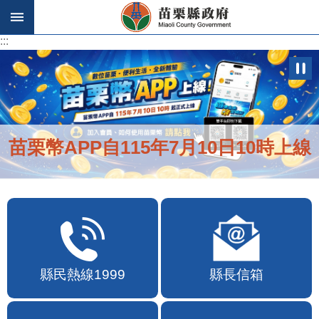
跳到主要內容區塊
:::
:::
苗栗幣APP自115年7月10日10時上線
縣民熱線1999
縣長信箱