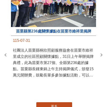
苗栗縣第236處關懷據點在苗栗市維祥里揭牌
11
115-07-31
國
社團法人苗栗縣桐欣照顧服務協會在苗栗市維祥
苗
里成立的社區照顧關懷據點，31日上午舉辦揭牌
署
典禮，此為苗栗市第27個、全縣第236處的據
作
點。苗栗縣長鍾東錦上午主持揭牌儀式，頒發15
縣
萬元開辦費，鼓勵長輩多參加據點活動，可以更
手
加健康、長壽。 坐落於苗栗市維祥里光華街89
號的社區照顧關懷據點，今 ...
更多