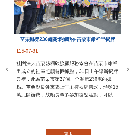
苗栗縣第236處關懷據點在苗栗市維祥里揭牌
11
115-07-31
國
社團法人苗栗縣桐欣照顧服務協會在苗栗市維祥
苗
里成立的社區照顧關懷據點，31日上午舉辦揭牌
署
典禮，此為苗栗市第27個、全縣第236處的據
作
點。苗栗縣長鍾東錦上午主持揭牌儀式，頒發15
縣
萬元開辦費，鼓勵長輩多參加據點活動，可以更
手
加健康、長壽。 坐落於苗栗市維祥里光華街89
號的社區照顧關懷據點，今 ...
更多