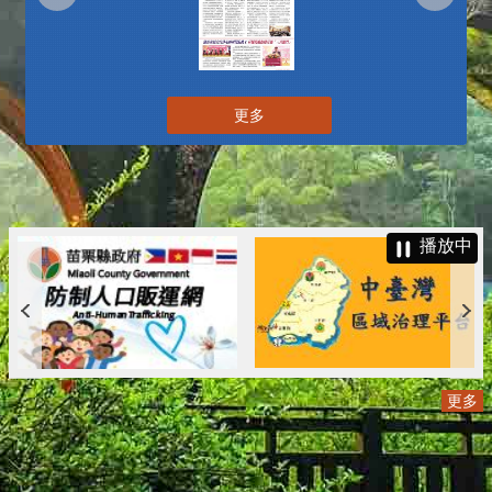
更多
播放中
更多