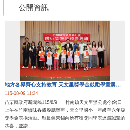
公開資訊
地方各界齊心支持教育 天文里獎學金鼓勵學童勇敢追夢
115-08-09 11:24
苗栗縣政府新聞稿115/8/9 竹南鎮天文里辦公處今(9)日
上午在竹南鎮味香盛餐廳舉辦，天文里國小一年級至六年級
獎學金表揚活動。縣長鍾東錦向所有獲獎同學表達最誠摯的
恭喜，並讚 ...