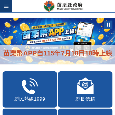
跳到主要內容區塊
:::
:::
苗栗幣APP自115年7月10日10時上線
縣民熱線1999
縣長信箱