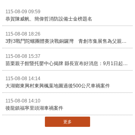
115-08-09 09:59
恭賀陳威帆、簡偉哲消防設備士金榜題名
115-08-08 18:26
3對3戰鬥陀螺團體賽決戰銅鑼灣 青創市集展售為父親節增添繽紛
115-08-08 15:37
苗栗親子館暨托嬰中心揭牌 縣長宣布好消息：9月1日起調降臨時托嬰費用
115-08-08 14:14
大湖鄉東興村東興楓葉地圖過後500公尺車禍案件
115-08-08 14:10
後龍鎮福寧里頭湖車禍案件
更多