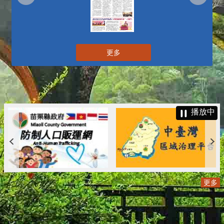
更多
播放中
更多