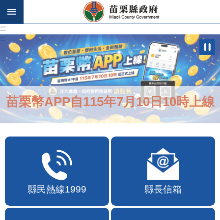
跳到主要內容區塊
:::
:::
苗栗幣APP自115年7月10日10時上線
縣民熱線1999
縣長信箱