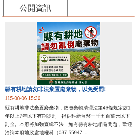
公開資訊
縣有耕地請勿非法棄置廢棄物，以免受罰!
115-08-06 15:36
縣有耕地非法棄置廢棄物，依廢棄物清理法第46條規定處1
年以上7年以下有期徒刑，得併科新台幣一千五百萬元以下
罰金。本府將加強查緝不法，如有縣有耕地相關問題，歡迎
洽詢本府地政處地權科（037-55947 ...