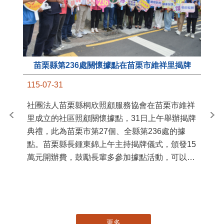
苗栗縣第236處關懷據點在苗栗市維祥里揭牌
11
115-07-31
國
社團法人苗栗縣桐欣照顧服務協會在苗栗市維祥
苗
里成立的社區照顧關懷據點，31日上午舉辦揭牌
署
典禮，此為苗栗市第27個、全縣第236處的據
作
點。苗栗縣長鍾東錦上午主持揭牌儀式，頒發15
縣
萬元開辦費，鼓勵長輩多參加據點活動，可以更
手
加健康、長壽。 坐落於苗栗市維祥里光華街89
號的社區照顧關懷據點，今 ...
更多