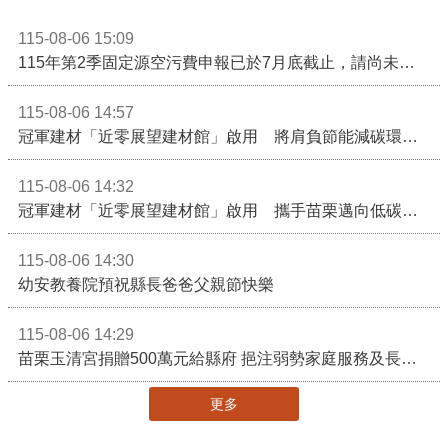
115-08-06 15:09
115年第2季固定源空污費申報已於7月底截止，請尚未申報公私場所儘速完成申繳，以免面臨滯納金及罰鍰!
115-08-06 14:57
冠軍建材「近零展望建材館」啟用 將肩負節能減碳環境教育重任
115-08-06 14:32
冠軍建材「近零展望建材館」啟用 攜手苗栗邁向低碳建築新未來
115-08-06 14:30
幼安教養院預祝縣長爸爸父親節快樂
115-08-06 14:29
苗栗玉清宮捐贈500萬元給縣府 挹注弱勢家庭服務及長照醫療資源
更多