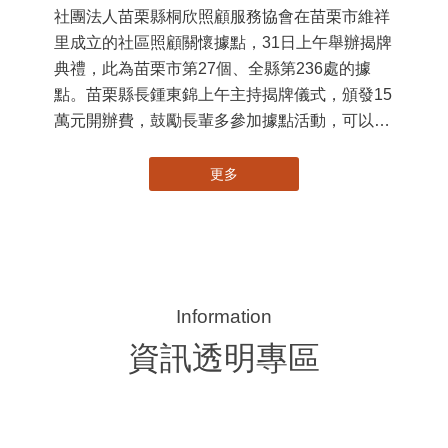
大事紀
苗栗縣第236處關懷據點在苗栗市維祥里揭牌
115-07-31
11
社團法人苗栗縣桐欣照顧服務協會在苗栗市維祥
國
里成立的社區照顧關懷據點，31日上午舉辦揭牌
苗