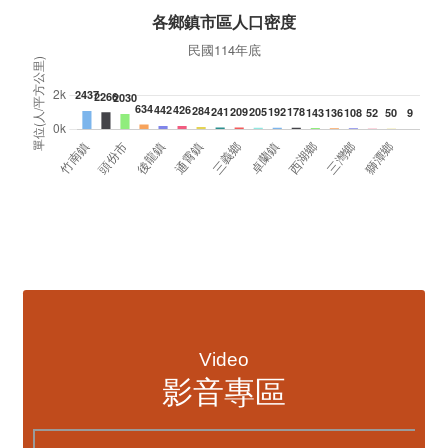
典禮，此為苗栗市第27個、全縣第236處的據
署
點。苗栗縣長鍾東錦上午主持揭牌儀式，頒發15
作
萬元開辦費，鼓勵長輩多參加據點活動，可以更
縣
加健康、長壽。 坐落於苗栗市維祥里光華街89
手
號的社區照顧關懷據點，今 ...
更多
資訊透明專區