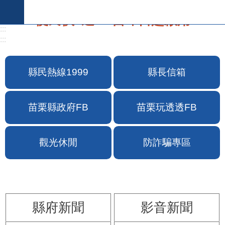
跳到主要內容區塊
:::
:::
便民快e通2.0自即日起啟用
縣民熱線1999
縣長信箱