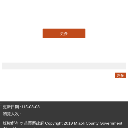
三周年V2
更多