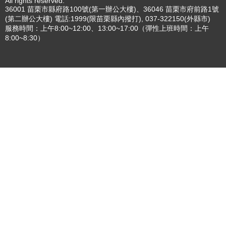
專刊
更多
更多
:::
更新日期
115-08-08
瀏覽人次
..
版權所有 © 苗栗縣政府 Copyright 2019 Miaoli County Government
All rights reserved.
36001 苗栗市縣府路100號(第一辦公大樓)、36046 苗栗市府前路1號
(第二辦公大樓) 電話:1999(限苗栗縣內撥打), 037-322150(外縣市)