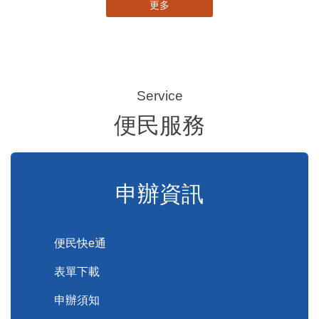
115-08-07 15:36
苗栗縣頭份市某私立幼兒園疑似不當對待幼兒案件說明稿
115-08-07 11:46
苗栗客家青少年訪問團前進馬來西亞 深化國際客家文化交流
115-08-07 11:11
移轉土地勾選土地現值申報書第14欄，提前保障地價稅節稅權益
115-08-07 11:00
苗栗農村綠色照顧成果登上全國舞台！ 後龍水尾、埔頂社區前進2026高齡健康產業博覽會
115-08-07 11:00
把握國際交流契機 苗栗縣政府搭建海外合作橋梁 為在地產業爭取更多國際市場機會
更多