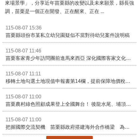
公開資訊
苗栗縣長鍾東錦受邀演講 「苗栗甦醒」分享近年轉變
115-08-07 17:21
天下雜誌8月7日舉辦「2026天下城市高峰論壇」，邀請
苗栗縣長鍾東錦演講「以人為本的宜居實踐，全齡友善的未
來場景學」，分享近年苗栗縣的改變以及未來願景，縣長強
調，苗栗是一個正在開發、正在醒來、正在 ...