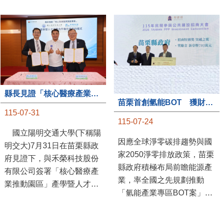
縣長見證「核心醫療產業推動園區」產學合作簽約儀式
苗栗首創氫能BOT 獲財政部「突破之翼」肯定
115-07-31
115-07-24
國立陽明交通大學(下稱陽
因應全球淨零碳排趨勢與國
明交大)7月31日在苗栗縣政
家2050淨零排放政策，苗栗
府見證下，與禾榮科技股份
縣政府積極布局前瞻能源產
有限公司簽署「核心醫療產
業，率全國之先規劃推動
業推動園區」產學暨人才培
「氫能產業專區BOT案」，
育合作備忘錄，為苗栗產業
透過促進民間參與公共建設
升級注入新動能，會中，縣
（BOT）模式，引進民間資