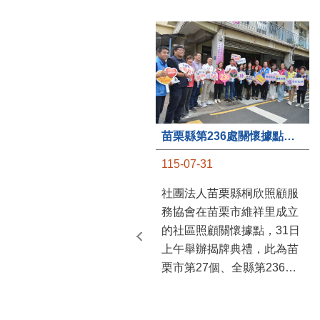
苗栗縣第236處關懷據點在苗栗市維祥里揭牌
115-07-31
社團法人苗栗縣桐欣照顧服
務協會在苗栗市維祥里成立
的社區照顧關懷據點，31日
上午舉辦揭牌典禮，此為苗
栗市第27個、全縣第236處
的據點。苗栗縣長鍾東錦上
午主持揭牌儀式，頒發15萬