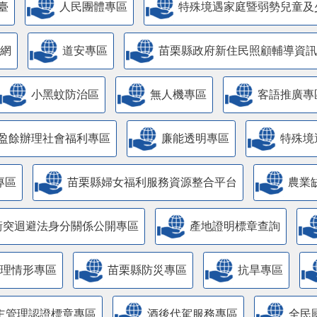
臺
人民團體專區
特殊境遇家庭暨弱勢兒童及
網
道安專區
苗栗縣政府新住民照顧輔導資訊
小黑蚊防治區
無人機專區
客語推廣專
盈餘辦理社會福利專區
廉能透明專區
特殊境
專區
苗栗縣婦女福利服務資源整合平台
農業
衝突迴避法身分關係公開專區
產地證明標章查詢
管理情形專區
苗栗縣防災專區
抗旱專區
主管理認證標章專區
酒後代駕服務專區
全民