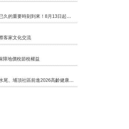
行政院核定西拉雅族為平埔原住民族群 盼望已久的重要時刻到來！8月13日起受理民族成員名冊登記
際客家文化交流
保障地價稅節稅權益
苗栗農村綠色照顧成果登上全國舞台！ 後龍水尾、埔頂社區前進2026高齡健康產業博覽會