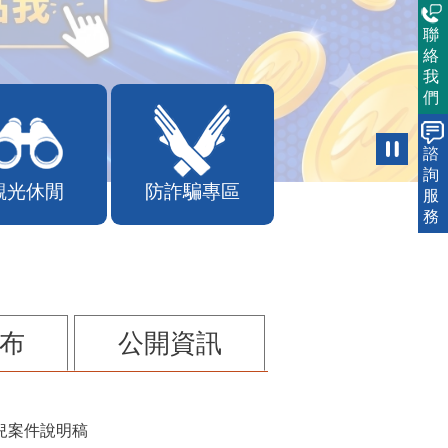
聯
絡
我
們
諮
詢
觀光休閒
防詐騙專區
服
務
布
公開資訊
兒案件說明稿