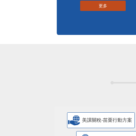
更多
美課關稅-苗栗行動方案