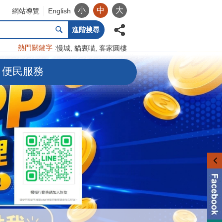
小
中
大
網站導覽
English
進階搜尋
熱門關鍵字
慢城
貓裏喵
客家圓樓
便民服務