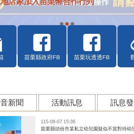
在地店家加入苗栗幣合作行列
箱
苗栗縣政府FB
苗栗玩透透FB
影音新聞
活動訊息
訊息發
115-08-07 15:36
苗栗縣頭份市某私立幼兒園疑似不當對待幼