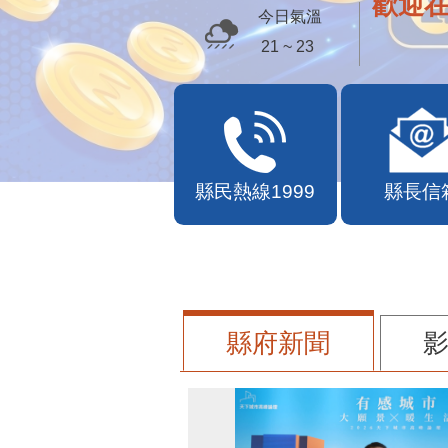
歡迎
今日氣溫
21 ~ 23
縣民熱線1999
縣長信
縣府新聞