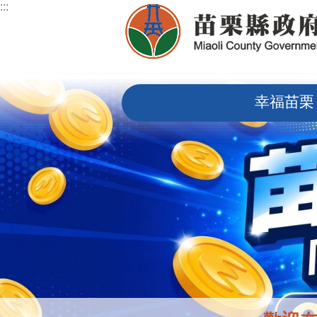
:::
跳到主要內容區塊
:::
幸福苗栗