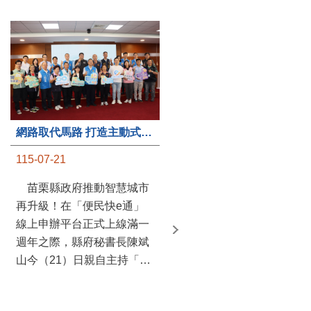
第235處關懷據點揭牌運作 縣長宣布共餐補助將加碼到1萬元
網路取代馬路 打造主動式數位便民服務 苗栗便民快e通 2.0智慧升級啟用
115-07-20
115-07-21
苗栗縣政府攜手牧田家庭
苗栗縣政府推動智慧城市
關懷協會，在頭屋鄉設立的
再升級！在「便民快e通」
社區照顧關懷據點20日揭牌
線上申辦平台正式上線滿一
運作，這是鄉內第6個、全
週年之際，縣府秘書長陳斌
縣第235處的據點；縣長鍾
山今（21）日親自主持「便
東錦在主持揭牌儀式推進據
民快e通 2.0 啟用記者會」，
點總數的同時，也宣布年底
宣布系統全面升級。數位發
前可望將共餐補助直接調高