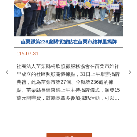
苗栗縣第236處關懷據點在苗栗市維祥里揭牌
11
115-07-31
國
社團法人苗栗縣桐欣照顧服務協會在苗栗市維祥
苗
里成立的社區照顧關懷據點，31日上午舉辦揭牌
署
典禮，此為苗栗市第27個、全縣第236處的據
作
點。苗栗縣長鍾東錦上午主持揭牌儀式，頒發15
縣
萬元開辦費，鼓勵長輩多參加據點活動，可以更
手
加健康、長壽。 坐落於苗栗市維祥里光華街89
號的社區照顧關懷據點，今 ...