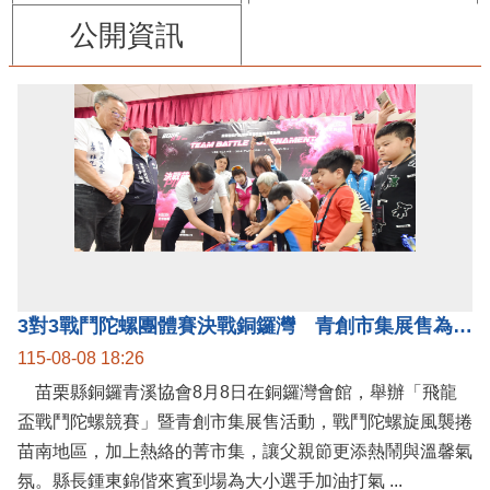
公開資訊
3對3戰鬥陀螺團體賽決戰銅鑼灣 青創市集展售為父親節增添繽紛
115-08-08 18:26
苗栗縣銅鑼青溪協會8月8日在銅鑼灣會館，舉辦「飛龍
盃戰鬥陀螺競賽」暨青創市集展售活動，戰鬥陀螺旋風襲捲
苗南地區，加上熱絡的菁市集，讓父親節更添熱鬧與溫馨氣
氛。縣長鍾東錦偕來賓到場為大小選手加油打氣 ...