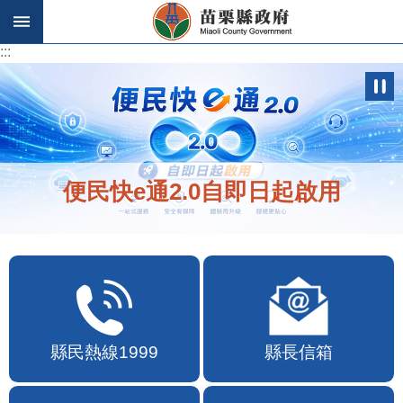
跳到主要內容區塊
:::
:::
便民快e通2.0自即日起啟用
縣民熱線1999
縣長信箱