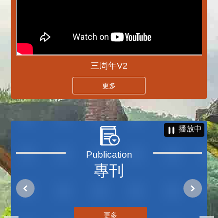
三周年V2
更多
播放中
專刊
更多