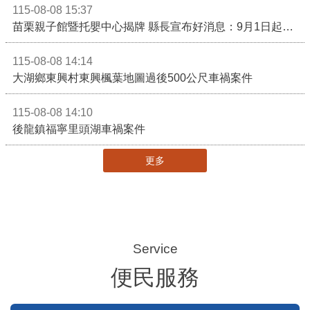
115-08-09 09:59
恭賀陳威帆、簡偉哲消防設備士金榜題名
115-08-08 18:26
3對3戰鬥陀螺團體賽決戰銅鑼灣 青創市集展售為父親節增添繽紛
115-08-08 15:37
苗栗親子館暨托嬰中心揭牌 縣長宣布好消息：9月1日起調降臨時托嬰費用
115-08-08 14:14
大湖鄉東興村東興楓葉地圖過後500公尺車禍案件
115-08-08 14:10
後龍鎮福寧里頭湖車禍案件
更多