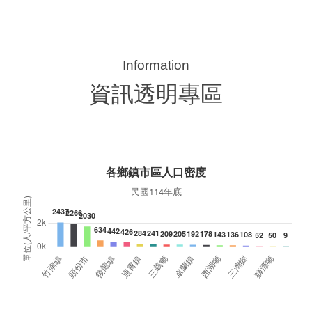
典禮，此為苗栗市第27個、全縣第236處的據
署
點。苗栗縣長鍾東錦上午主持揭牌儀式，頒發15
作
萬元開辦費，鼓勵長輩多參加據點活動，可以更
縣
加健康、長壽。 坐落於苗栗市維祥里光華街89
手
號的社區照顧關懷據點，今 ...
更多
資訊透明專區