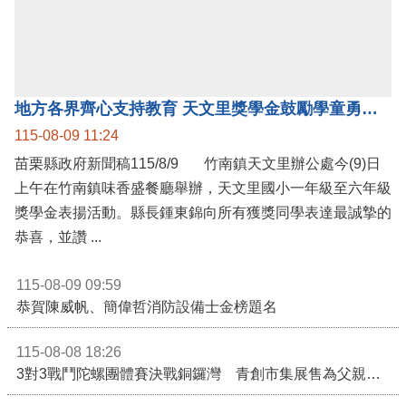
公開資訊
地方各界齊心支持教育 天文里獎學金鼓勵學童勇敢追夢
115-08-09 11:24
苗栗縣政府新聞稿115/8/9 竹南鎮天文里辦公處今(9)日
上午在竹南鎮味香盛餐廳舉辦，天文里國小一年級至六年級
獎學金表揚活動。縣長鍾東錦向所有獲獎同學表達最誠摯的
恭喜，並讚 ...