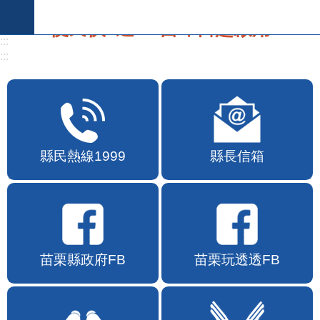
跳到主要內容區塊
:::
:::
便民快e通2.0自即日起啟用
縣民熱線1999
縣長信箱