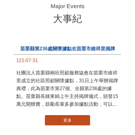
大事紀
苗栗縣第236處關懷據點在苗栗市維祥里揭牌
115-07-31
11
社團法人苗栗縣桐欣照顧服務協會在苗栗市維祥
國
里成立的社區照顧關懷據點，31日上午舉辦揭牌
苗