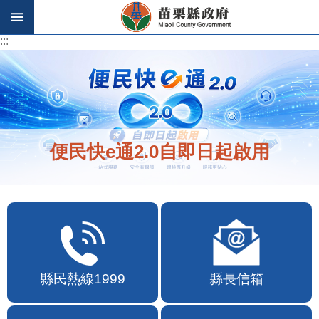
跳到主要內容區塊
:::
:::
便民快e通2.0自即日起啟用
縣民熱線1999
縣長信箱