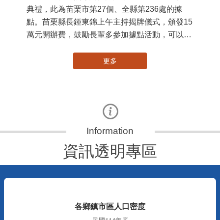
苗栗縣第236處關懷據點在苗栗市維祥里揭牌
11
115-07-31
國
社團法人苗栗縣桐欣照顧服務協會在苗栗市維祥
苗
里成立的社區照顧關懷據點，31日上午舉辦揭牌
署
典禮，此為苗栗市第27個、全縣第236處的據
作
點。苗栗縣長鍾東錦上午主持揭牌儀式，頒發15
縣
萬元開辦費，鼓勵長輩多參加據點活動，可以更
手
加健康、長壽。 坐落於苗栗市維祥里光華街89
號的社區照顧關懷據點，今 ...
更多