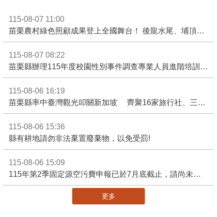
115-08-07 11:00
苗栗農村綠色照顧成果登上全國舞台！ 後龍水尾、埔頂社區前進2026高齡健康產業博覽會
115-08-07 08:22
苗栗縣辦理115年度校園性別事件調查專業人員進階培訓 深化調查實務能力 持續打造安全友善校園
115-08-06 16:19
苗栗縣率中臺灣觀光叩關新加坡 齊聚16家旅行社、三大航空 NATAS旅展開賣主題遊程
115-08-06 15:36
縣有耕地請勿非法棄置廢棄物，以免受罰!
115-08-06 15:09
115年第2季固定源空污費申報已於7月底截止，請尚未申報公私場所儘速完成申繳，以免面臨滯納金及罰鍰!
更多