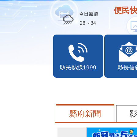
便民快
今日氣溫
26 ~ 34
縣民熱線1999
縣長信
縣府新聞