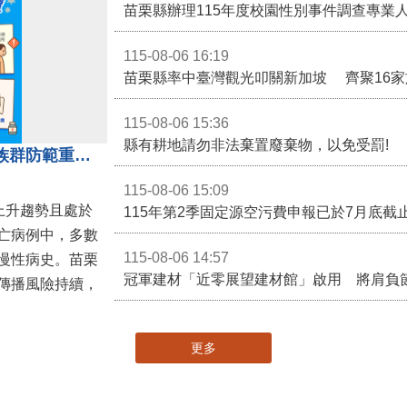
115-08-06 16:19
115-08-06 15:36
縣有耕地請勿非法棄置廢棄物，以免受罰!
近期新冠疫情升溫！呼籲高風險族群防範重症、儘速接種疫苗及早就醫
115-08-06 15:09
呈上升趨勢且處於
亡病例中，多數
115-08-06 14:57
慢性病史。苗栗
冠軍建材「近零展望建材館」啟用 將肩負
傳播風險持續，
更多