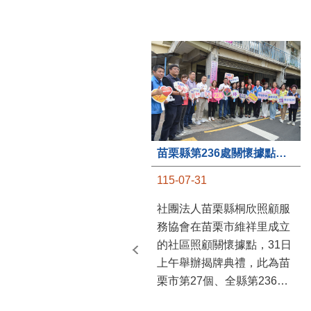
苗栗縣第236處關懷據點在苗栗市維祥里揭牌
115-07-31
社團法人苗栗縣桐欣照顧服
務協會在苗栗市維祥里成立
的社區照顧關懷據點，31日
上午舉辦揭牌典禮，此為苗
栗市第27個、全縣第236處
的據點。苗栗縣長鍾東錦上