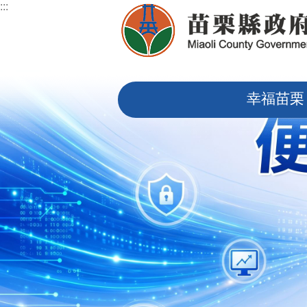
:::
跳到主要內容區塊
:::
幸福苗栗