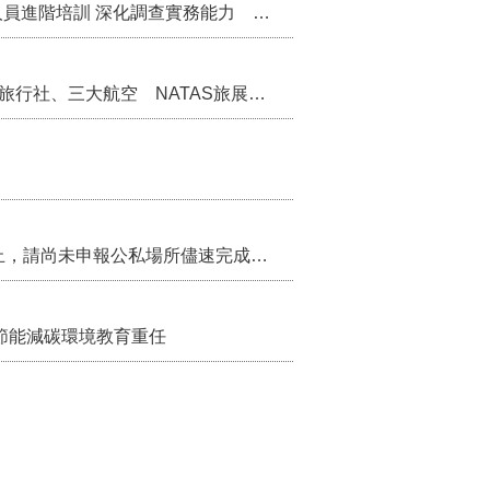
苗栗縣辦理115年度校園性別事件調查專業人員進階培訓 深化調查實務能力 持續打造安全友善校園
苗栗縣率中臺灣觀光叩關新加坡 齊聚16家旅行社、三大航空 NATAS旅展開賣主題遊程
115年第2季固定源空污費申報已於7月底截止，請尚未申報公私場所儘速完成申繳，以免面臨滯納金及罰鍰!
節能減碳環境教育重任