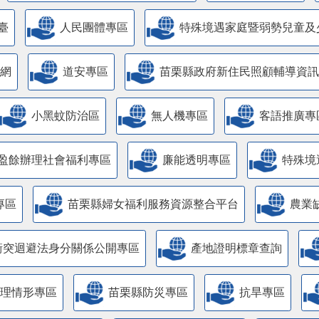
臺
人民團體專區
特殊境遇家庭暨弱勢兒童及
網
道安專區
苗栗縣政府新住民照顧輔導資訊
小黑蚊防治區
無人機專區
客語推廣專
盈餘辦理社會福利專區
廉能透明專區
特殊境
專區
苗栗縣婦女福利服務資源整合平台
農業
衝突迴避法身分關係公開專區
產地證明標章查詢
管理情形專區
苗栗縣防災專區
抗旱專區