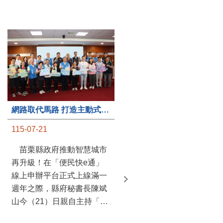
第235處關懷據點揭牌運作 縣長宣布共餐補助將加碼到1萬元
網路取代馬路 打造主動式數位便民服務 苗栗便民快e通 2.0智慧升級啟用
115-07-20
115-07-21
苗栗縣政府攜手牧田家庭
苗栗縣政府推動智慧城市
關懷協會，在頭屋鄉設立的
再升級！在「便民快e通」
社區照顧關懷據點20日揭牌
線上申辦平台正式上線滿一
運作，這是鄉內第6個、全
週年之際，縣府秘書長陳斌
縣第235處的據點；縣長鍾
山今（21）日親自主持「便
東錦在主持揭牌儀式推進據
民快e通 2.0 啟用記者會」，
點總數的同時，也宣布年底