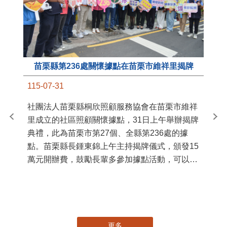
苗栗縣第236處關懷據點在苗栗市維祥里揭牌
11
115-07-31
國
社團法人苗栗縣桐欣照顧服務協會在苗栗市維祥
苗
里成立的社區照顧關懷據點，31日上午舉辦揭牌
署
典禮，此為苗栗市第27個、全縣第236處的據
作
點。苗栗縣長鍾東錦上午主持揭牌儀式，頒發15
縣
萬元開辦費，鼓勵長輩多參加據點活動，可以更
手
加健康、長壽。 坐落於苗栗市維祥里光華街89
號的社區照顧關懷據點，今 ...
更多