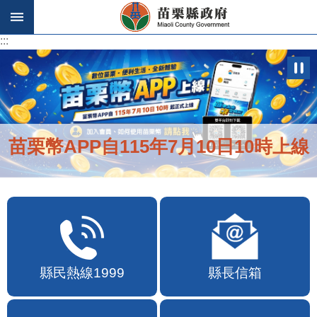
跳到主要內容區塊
:::
:::
苗栗幣APP自115年7月10日10時上線
縣民熱線1999
縣長信箱