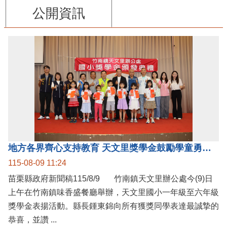
公開資訊
地方各界齊心支持教育 天文里獎學金鼓勵學童勇敢追夢
115-08-09 11:24
苗栗縣政府新聞稿115/8/9 竹南鎮天文里辦公處今(9)日
上午在竹南鎮味香盛餐廳舉辦，天文里國小一年級至六年級
獎學金表揚活動。縣長鍾東錦向所有獲獎同學表達最誠摯的
恭喜，並讚 ...