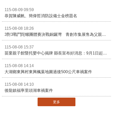
115-08-09 09:59
恭賀陳威帆、簡偉哲消防設備士金榜題名
115-08-08 18:26
3對3戰鬥陀螺團體賽決戰銅鑼灣 青創市集展售為父親節增添繽紛
115-08-08 15:37
苗栗親子館暨托嬰中心揭牌 縣長宣布好消息：9月1日起調降臨時托嬰費用
115-08-08 14:14
大湖鄉東興村東興楓葉地圖過後500公尺車禍案件
115-08-08 14:10
後龍鎮福寧里頭湖車禍案件
更多