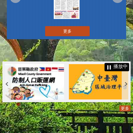
更多
播放中
更多