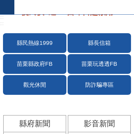
跳到主要內容區塊
:::
:::
便民快e通2.0自即日起啟用
縣民熱線1999
縣長信箱