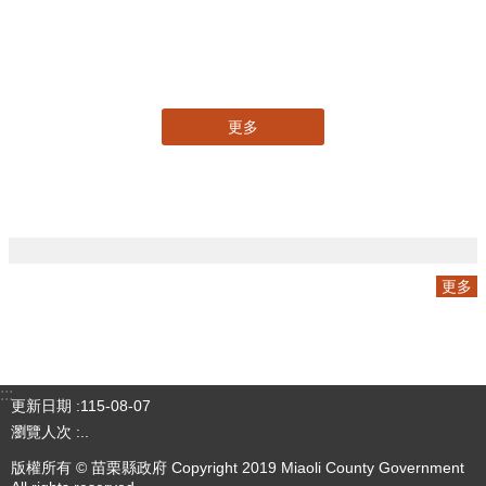
三周年V2
更多