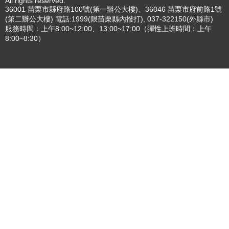
專刊
更多
更多
:::
更新日期
115-08-07
瀏覽人次
4783010
版權所有 © 苗栗縣政府 Copyright 2019 Miaoli County Government
All rights reserved.
36001 苗栗市縣府路100號(第一辦公大樓)、36046 苗栗市府前路1號
(第二辦公大樓) 電話:1999(限苗栗縣內撥打), 037-322150(外縣市)