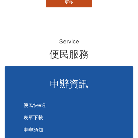
115-08-07 11:00
苗栗農村綠色照顧成果登上全國舞台！ 後龍水尾、埔頂社區前進2026高齡健康產業博覽會
115-08-07 08:22
苗栗縣辦理115年度校園性別事件調查專業人員進階培訓 深化調查實務能力 持續打造安全友善校園
115-08-06 16:19
苗栗縣率中臺灣觀光叩關新加坡 齊聚16家旅行社、三大航空 NATAS旅展開賣主題遊程
115-08-06 15:36
縣有耕地請勿非法棄置廢棄物，以免受罰!
115-08-06 15:09
115年第2季固定源空污費申報已於7月底截止，請尚未申報公私場所儘速完成申繳，以免面臨滯納金及罰鍰!
更多