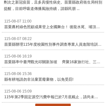
公開資訊
近期新冠疫情升溫！呼籲高風險族群防範重症、儘速接種疫苗及早就醫
115-08-07 08:54
近期國內新冠（COVID-19）疫情呈上升趨勢且處於流行
期。據統計，新增之併發症及死亡病例中，多數未接種最新
劑次之新冠疫苗，且多具慢性病史。苗栗縣政府衛生局特別
提醒，目前呼吸道傳播風險持續，請縣民朋 ...