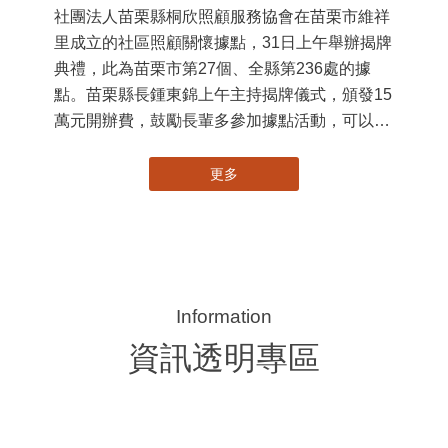
大事紀
苗栗縣第236處關懷據點在苗栗市維祥里揭牌
115-07-31
11
社團法人苗栗縣桐欣照顧服務協會在苗栗市維祥
國
里成立的社區照顧關懷據點，31日上午舉辦揭牌
苗