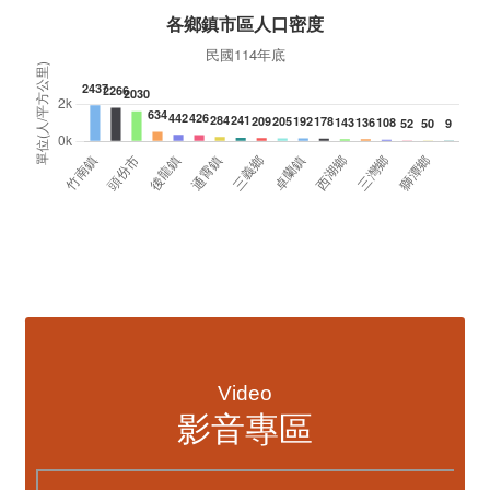
典禮，此為苗栗市第27個、全縣第236處的據
署
點。苗栗縣長鍾東錦上午主持揭牌儀式，頒發15
作
萬元開辦費，鼓勵長輩多參加據點活動，可以更
縣
加健康、長壽。 坐落於苗栗市維祥里光華街89
手
號的社區照顧關懷據點，今 ...
更多
資訊透明專區