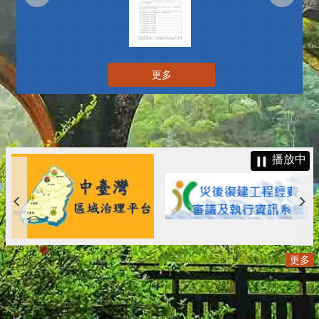
更多
播放中
更多