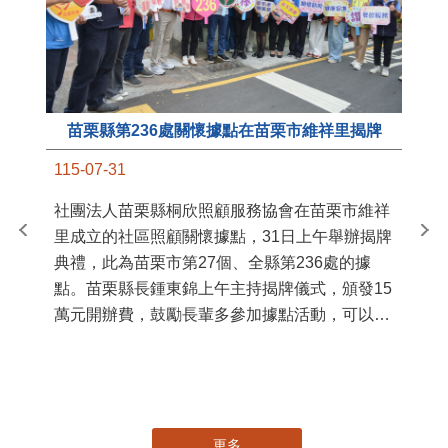
苗栗縣第236處關懷據點在苗栗市維祥里揭牌
11
115-07-31
國
社團法人苗栗縣桐欣照顧服務協會在苗栗市維祥
苗
里成立的社區照顧關懷據點，31日上午舉辦揭牌
署
典禮，此為苗栗市第27個、全縣第236處的據
作
點。苗栗縣長鍾東錦上午主持揭牌儀式，頒發15
縣
萬元開辦費，鼓勵長輩多參加據點活動，可以更
手
加健康、長壽。 坐落於苗栗市維祥里光華街89
號的社區照顧關懷據點，今 ...
更多