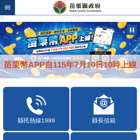
跳到主要內容區塊
:::
:::
苗栗幣APP自115年7月10日10時上線
縣民熱線1999
縣長信箱