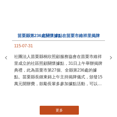
國
苗
署
作
縣
苗栗縣第236處關懷據點在苗栗市維祥里揭牌
手
115-07-31
社團法人苗栗縣桐欣照顧服務協會在苗栗市維祥
里成立的社區照顧關懷據點，31日上午舉辦揭牌
典禮，此為苗栗市第27個、全縣第236處的據
點。苗栗縣長鍾東錦上午主持揭牌儀式，頒發15
萬元開辦費，鼓勵長輩多參加據點活動，可以更
加健康、長壽。 坐落於苗栗市維祥里光華街89
號的社區照顧關懷據點，今 ...
更多