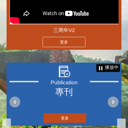
三周年V2
更多
播放中
專刊
更多