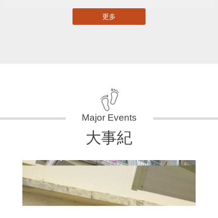
更多
大事紀
11