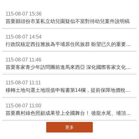
115-08-07 15:36
苗栗縣頭份市某私立幼兒園疑似不當對待幼兒案件說明稿
115-08-07 14:54
行政院核定西拉雅族為平埔原住民族群 盼望已久的重要時刻到來！8月13日起受理民族成員名冊登記
115-08-07 11:46
苗栗客家青少年訪問團前進馬來西亞 深化國際客家文化交流
115-08-07 11:11
移轉土地勾選土地現值申報書第14欄，提前保障地價稅節稅權益
115-08-07 11:00
苗栗農村綠色照顧成果登上全國舞台！ 後龍水尾、埔頂社區前進2026高齡健康產業博覽會
更多