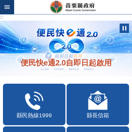
跳到主要內容區塊
:::
:::
便民快e通2.0自即日起啟用
縣民熱線1999
縣長信箱