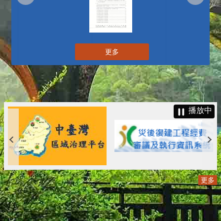
更多
播放中
更多