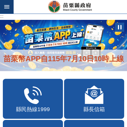
跳到主要內容區塊
:::
:::
苗栗幣APP自115年7月10日10時上線
縣民熱線1999
縣長信箱