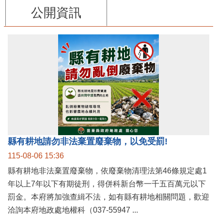
公開資訊
縣有耕地請勿非法棄置廢棄物，以免受罰!
115-08-06 15:36
縣有耕地非法棄置廢棄物，依廢棄物清理法第46條規定處1
年以上7年以下有期徒刑，得併科新台幣一千五百萬元以下
罰金。本府將加強查緝不法，如有縣有耕地相關問題，歡迎
洽詢本府地政處地權科（037-55947 ...