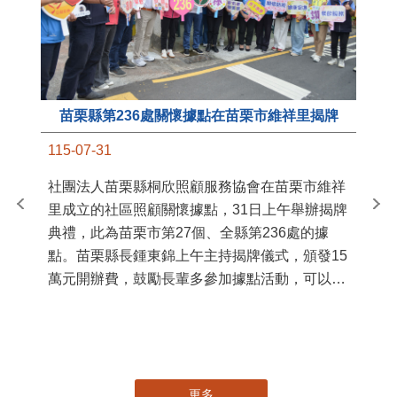
苗栗縣第236處關懷據點在苗栗市維祥里揭牌
11
115-07-31
國
社團法人苗栗縣桐欣照顧服務協會在苗栗市維祥
苗
里成立的社區照顧關懷據點，31日上午舉辦揭牌
署
典禮，此為苗栗市第27個、全縣第236處的據
作
點。苗栗縣長鍾東錦上午主持揭牌儀式，頒發15
縣
萬元開辦費，鼓勵長輩多參加據點活動，可以更
手
加健康、長壽。 坐落於苗栗市維祥里光華街89
號的社區照顧關懷據點，今 ...
更多