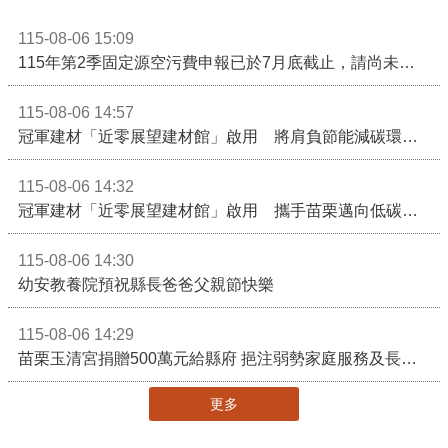
115-08-06 15:09
115年第2季固定源空污費申報已於7月底截止，請尚未申報公私場所儘速完成申繳，以免面臨滯納金及罰鍰!
115-08-06 14:57
冠軍建材「近零展望建材館」啟用 將肩負節能減碳環境教育重任
115-08-06 14:32
冠軍建材「近零展望建材館」啟用 攜手苗栗邁向低碳建築新未來
115-08-06 14:30
幼安教養院預祝縣長爸爸父親節快樂
115-08-06 14:29
苗栗玉清宮捐贈500萬元給縣府 挹注弱勢家庭服務及長照醫療資源
更多