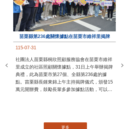
苗栗縣第236處關懷據點在苗栗市維祥里揭牌
11
115-07-31
國
社團法人苗栗縣桐欣照顧服務協會在苗栗市維祥
苗
里成立的社區照顧關懷據點，31日上午舉辦揭牌
署
典禮，此為苗栗市第27個、全縣第236處的據
作
點。苗栗縣長鍾東錦上午主持揭牌儀式，頒發15
縣
萬元開辦費，鼓勵長輩多參加據點活動，可以更
手
加健康、長壽。 坐落於苗栗市維祥里光華街89
號的社區照顧關懷據點，今 ...
更多