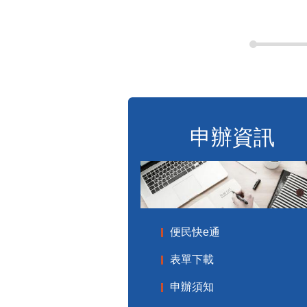
申辦資訊
便民快e通
表單下載
申辦須知