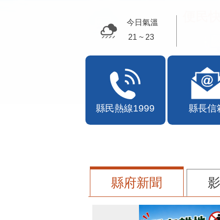
便民快
今日氣溫
21 ~ 23
縣民熱線1999
縣長信
縣府新聞