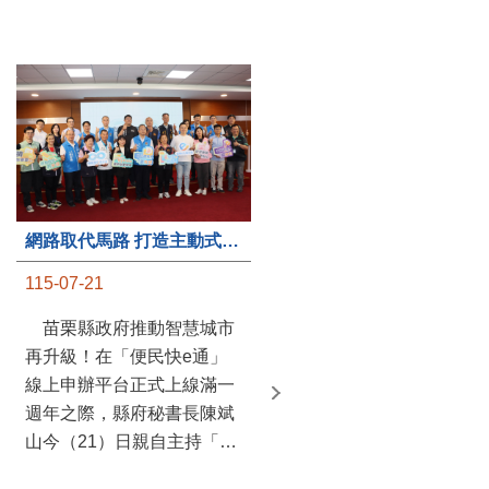
第235處關懷據點揭牌運作 縣長宣布共餐補助將加碼到1萬元
網路取代馬路 打造主動式數位便民服務 苗栗便民快e通 2.0智慧升級啟用
115-07-20
115-07-21
苗栗縣政府攜手牧田家庭
苗栗縣政府推動智慧城市
關懷協會，在頭屋鄉設立的
再升級！在「便民快e通」
社區照顧關懷據點20日揭牌
線上申辦平台正式上線滿一
運作，這是鄉內第6個、全
週年之際，縣府秘書長陳斌
縣第235處的據點；縣長鍾
山今（21）日親自主持「便
東錦在主持揭牌儀式推進據
民快e通 2.0 啟用記者會」，
點總數的同時，也宣布年底