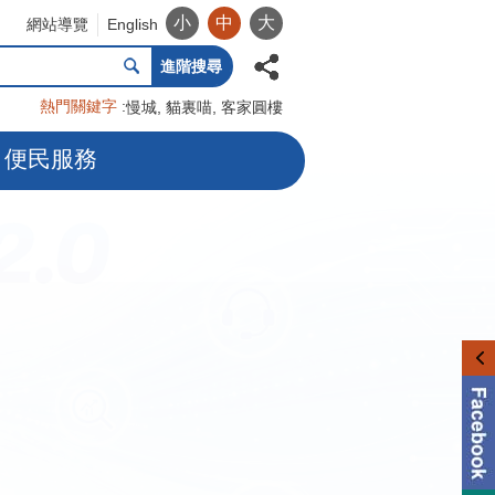
小
中
大
網站導覽
English
進階搜尋
熱門關鍵字
慢城
貓裏喵
客家圓樓
便民服務