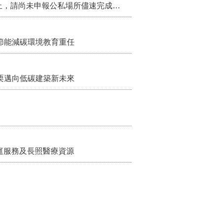
115年第2季固定源空污費申報已於7月底截止，請尚未申報公私場所儘速完成申繳，以免面臨滯納金及罰鍰!
節能減碳環境教育重任
栗邁向低碳建築新未來
家庭服務及長照醫療資源