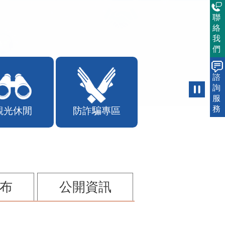
聯
絡
我
們
諮
詢
服
務
觀光休閒
防詐騙專區
布
公開資訊