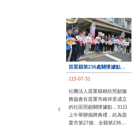
苗栗縣第236處關懷據點在苗栗市維祥里揭牌
115-07-31
社團法人苗栗縣桐欣照顧服
務協會在苗栗市維祥里成立
的社區照顧關懷據點，31日
上午舉辦揭牌典禮，此為苗
栗市第27個、全縣第236處
的據點。苗栗縣長鍾東錦上