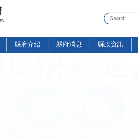
縣府介紹
縣府消息
縣政資訊