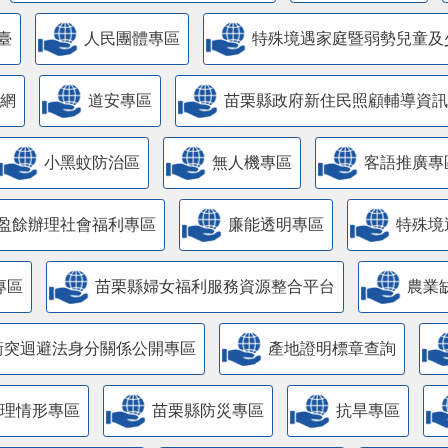
臺
人民團體專區
特殊境遇家庭暨弱勢兒童及
網
道安專區
苗栗縣政府新住民照顧輔導資訊
小黑蚊防治區
無人機專區
客語推廣專
盈餘辦理社會福利專區
廉能透明專區
特殊境
專區
苗栗縣婦女福利服務資源整合平台
農業
衝突迴避法身分關係公開專區
產地證明標章查詢
管理情形專區
苗栗縣防災專區
抗旱專區