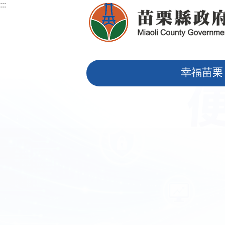
:::
跳到主要內容區塊
:::
幸福苗栗