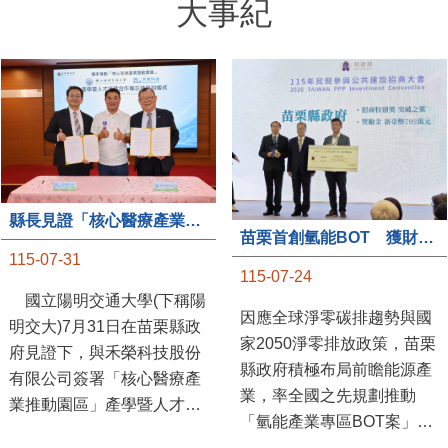
大事紀
縣長見證「核心醫療產業推動園區」產學合作簽約儀式
苗栗首創氫能BOT 獲財政部「突破之翼」肯定
115-07-31
115-07-24
國立陽明交通大學(下稱陽
因應全球淨零碳排趨勢與國
明交大)7月31日在苗栗縣政
家2050淨零排放政策，苗栗
府見證下，與禾榮科技股份
縣政府積極布局前瞻能源產
有限公司簽署「核心醫療產
業，率全國之先規劃推動
業推動園區」產學暨人才培
「氫能產業專區BOT案」，
育合作備忘錄，為苗栗產業
透過促進民間參與公共建設