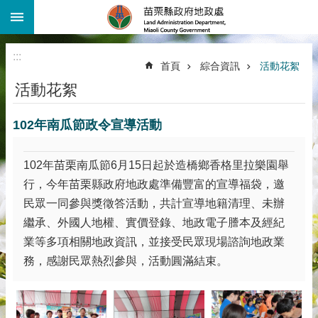
:::
跳到主要內容區塊
進
階
:::
搜
首頁
綜合資訊
活動花絮
尋
活動花絮
機
關
102年南瓜節政令宣導活動
介
紹
102年苗栗南瓜節6月15日起於造橋鄉香格里拉樂園舉
公
告
行，今年苗栗縣政府地政處準備豐富的宣導福袋，邀
資
民眾一同參與獎徵答活動，共計宣導地籍清理、未辦
訊
繼承、外國人地權、實價登錄、地政電子謄本及經紀
線
業等多項相關地政資訊，並接受民眾現場諮詢地政業
上
務，感謝民眾熱烈參與，活動圓滿結束。
查
詢
業