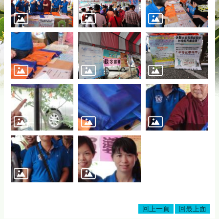
務
專
區
綜
合
資
訊
下
載
專
區
防
詐
專
區
回
回上一頁
回最上面
首