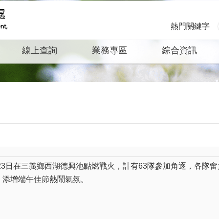
熱門關鍵字
線上查詢
業務專區
綜合資訊
月23日在三義鄉西湖德興池點燃戰火，計有63隊參加角逐，各隊
，添增端午佳節熱鬧氣氛。