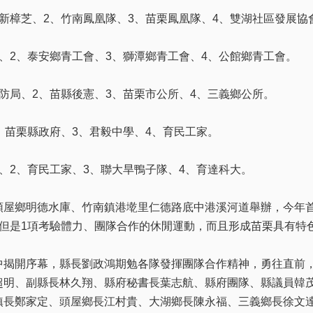
新樟芝、2、竹南鳳凰隊、3、苗栗鳳凰隊、4、雙湖社區發展協
、2、泰安鄉青工會、3、獅潭鄉青工會、4、公館鄉青工會。
防局、2、苗縣後憲、3、苗栗市公所、4、三義鄉公所。
苗栗縣政府、3、君毅中學、4、育民工家。
、2、育民工家、3、聯大旱鴨子隊、4、育達科大。
屋鄉明德水庫、竹南鎮港墘里仁德路底中港溪河道舉辦，今年
不但是1項考驗體力、團隊合作的休閒運動，而且形成苗栗具有特
揭開序幕，縣長劉政鴻期勉各隊發揮團隊合作精神，勇往直前
超明、副縣長林久翔、縣府秘書長葉志航、縣府團隊、縣議員韓
鎮長鄭家定、頭屋鄉長江村貴、大湖鄉長陳永福、三義鄉長徐文