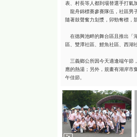
表、村長等人都到場替選手打氣
龍舟錦標賽參賽隊伍，社區男子組
隨著鼓聲奮力划漿，卯勁奪標，
在德興池畔的舞台區且推出「湖
區、雙潭社區、鯉魚社區、西湖
三義鄉公所因今天適逢端午節，
應的熱湯；另外，規畫有湖岸市
午佳節。