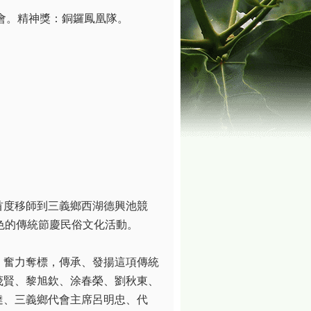
會。精神獎：銅鑼鳳凰隊。
首度移師到三義鄉西湖德興池競
色的傳統節慶民俗文化活動。
，奮力奪標，傳承、發揚這項傳統
茂賢、黎旭欽、涂春榮、劉秋東、
達、三義鄉代會主席呂明忠、代