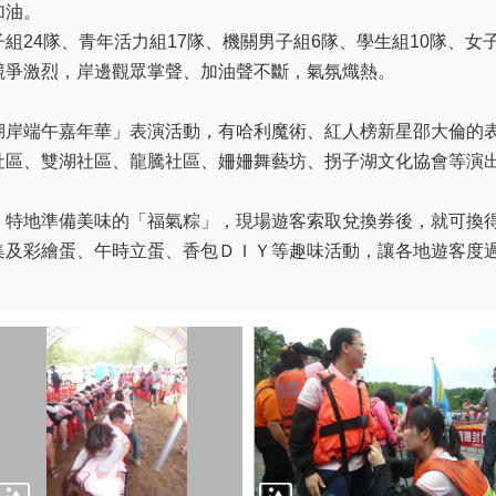
加油。
24隊、青年活力組17隊、機關男子組6隊、學生組10隊、女
競爭激烈，岸邊觀眾掌聲、加油聲不斷，氣氛熾熱。
岸端午嘉年華」表演活動，有哈利魔術、紅人榜新星邵大倫的
社區、雙湖社區、龍騰社區、姍姍舞藝坊、拐子湖文化協會等演
特地準備美味的「福氣粽」，現場遊客索取兌換券後，就可換
集及彩繪蛋、午時立蛋、香包ＤＩＹ等趣味活動，讓各地遊客度