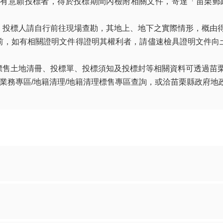
標，有意願投標者，得於投標期間內檢附相關文件，寄達「苗栗郵
，投標人請自行前往現場查勘，其地上、地下之實際情形，概由
前，如有相關證明文件得證明其權利者，請儘速檢具證明文件向
標售土地清冊、投標單、投標須知及投標封等相關資料可透過苗
ov.tw/land/ )/業務專區/地籍清理/地籍清理標售專區查詢，或洽苗栗縣政