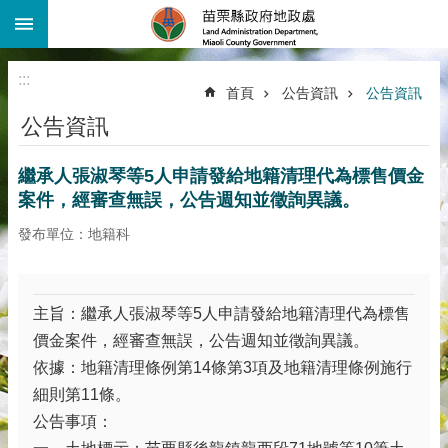
:::
跳到主要內容區塊
進
階
:::
搜
首頁
公告資訊
公告資訊
尋
公告資訊
機
關
繼承人張淑琴等5人申請發給地籍清理代為標售價金
介
紹
案件，經審查無誤，公告週知並徵詢異議。
公
發布單位：地籍科
告
資
訊
主旨：繼承人張淑琴等5人申請發給地籍清理代為標售
線
價金案件，經審查無誤，公告週知並徵詢異議。
上
依據：地籍清理條例第14條第3項及地籍清理條例施行
查
細則第11條。
詢
公告事項：
業