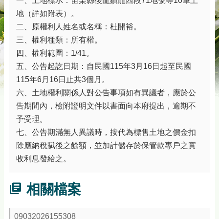
一、土地標示：苗栗縣後龍鎮龍西段71地號等10筆土
務
地（詳如附表）。
專
區
二、原權利人姓名或名稱：杜開裕。
三、權利種類：所有權。
綜
四、權利範圍：1/41。
合
資
五、公告起訖日期：自民國115年3月16日起至民國
訊
115年6月16日止共3個月。
六、土地權利關係人對公告事項如有異議者，應於公
下
載
告期間內，檢附證明文件以書面向本府提出，逾期不
專
予受理。
區
七、公告期滿無人異議時，按代為標售土地之價金扣
防
除應納稅賦後之餘額，並加計儲存於保管款專戶之實
詐
收利息發給之。
專
區
相關檔案
回
首
09032026155308