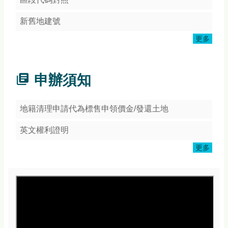
頁
網
新舊地建號
站
更多
導
覽
常
申辦須知
見
Q&A
地籍清理申請代為標售申領價金/發還土地
隱
私
英文權利證明
權
宣
更多
告
版
權
宣
告