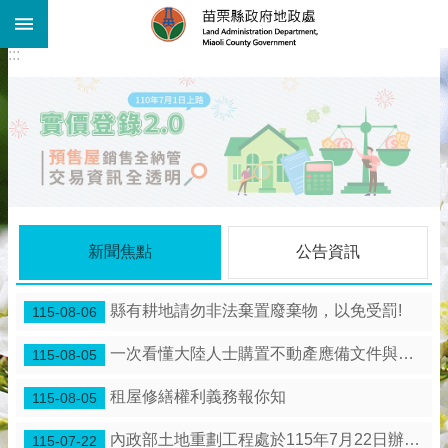
:::
跳到主要內容區塊
:::
進
階
搜
尋
機
關
介
紹
公
新聞焦點
公告資訊
告
資
訊
縣有耕地請勿非法棄置廢棄物，以免受罰!
115-08-06
線
一次看懂大陸人士購置不動產應備文件與流程
115-08-05
上
查
租屋修繕權利義務報你知
115-08-05
詢
業
內政部土地重劃工程處於115年7月22日辦理「苗栗縣 竹南鎮海口農村社區土地重劃工程」施工督導。
115-07-22