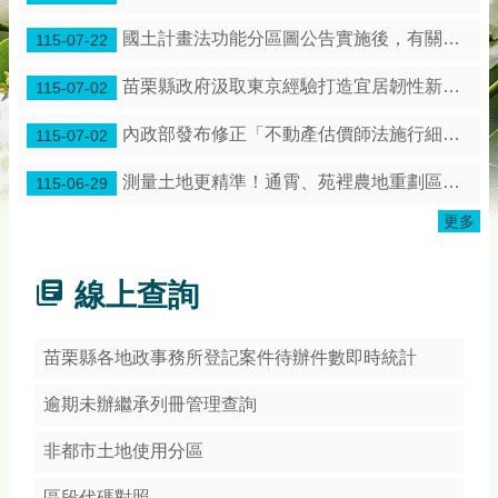
務
專
國土計畫法功能分區圖公告實施後，有關土地使用管制是保障既有合法權利
115-07-22
區
苗栗縣政府汲取東京經驗打造宜居韌性新苗栗！
115-07-02
綜
合
內政部發布修正「不動產估價師法施行細則」第3條條文
115-07-02
資
訊
測量土地更精準！通霄、苑裡農地重劃區展開地籍圖整合作業
115-06-29
下
更多
載
專
區
線上查詢
防
詐
苗栗縣各地政事務所登記案件待辦件數即時統計
專
區
逾期未辦繼承列冊管理查詢
非都市土地使用分區
回
首
區段代碼對照