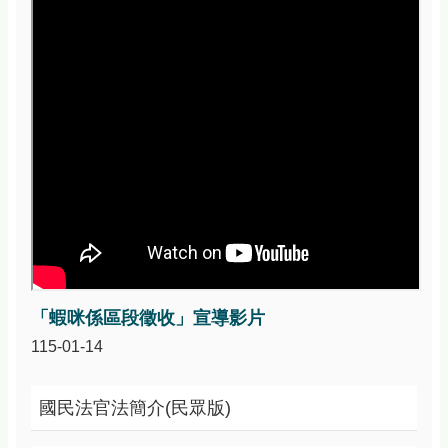
資
訊
安
全
政
策
政
府
網
站
資
料
開
放
宣
「蝦咪係區段徵收」宣導影片
告
115-01-14
國民法官法簡介(民眾版)