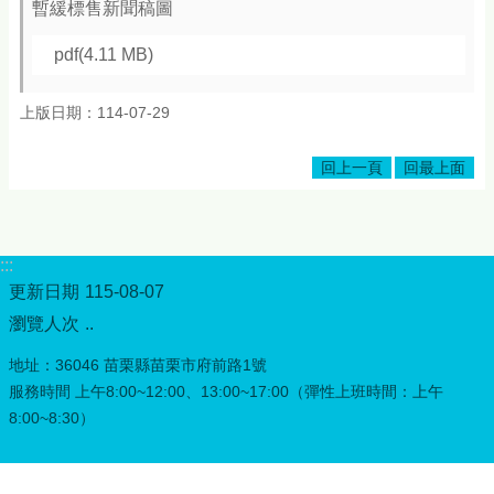
頁
暫緩標售新聞稿圖
網
pdf(4.11 MB)
站
導
上版日期：114-07-29
覽
常
回上一頁
回最上面
見
Q&A
隱
:::
私
更新日期
115-08-07
權
宣
瀏覽人次
..
告
地址：36046 苗栗縣苗栗市府前路1號
版
服務時間 上午8:00~12:00、13:00~17:00（彈性上班時間：上午
權
8:00~8:30）
宣
告