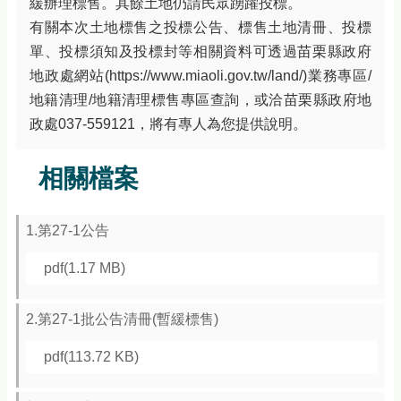
緩辦理標售。其餘土地仍請民眾踴躍投標。
務
專
有關本次土地標售之投標公告、標售土地清冊、投標
區
單、投標須知及投標封等相關資料可透過苗栗縣政府
地政處網站(https://www.miaoli.gov.tw/land/)業務專區/
綜
合
地籍清理/地籍清理標售專區查詢，或洽苗栗縣政府地
資
政處037-559121，將有專人為您提供說明。
訊
下
相關檔案
載
專
區
1.第27-1公告
防
pdf(1.17 MB)
詐
專
區
2.第27-1批公告清冊(暫緩標售)
pdf(113.72 KB)
回
首