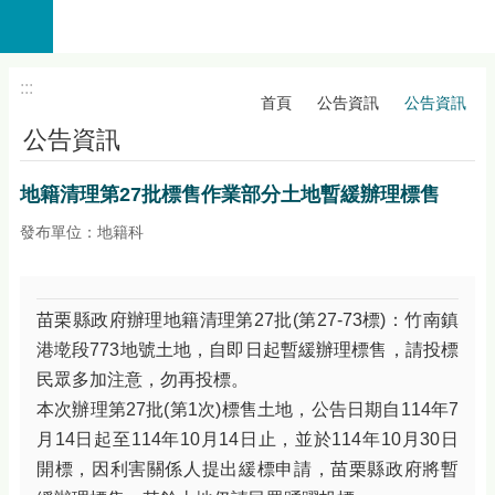
:::
跳到主要內容區塊
進
階
:::
搜
首頁
公告資訊
公告資訊
尋
公告資訊
機
關
地籍清理第27批標售作業部分土地暫緩辦理標售
介
紹
發布單位：地籍科
公
告
資
苗栗縣政府辦理地籍清理第27批(第27-73標)：竹南鎮
訊
港墘段773地號土地，自即日起暫緩辦理標售，請投標
線
民眾多加注意，勿再投標。
上
本次辦理第27批(第1次)標售土地，公告日期自114年7
查
月14日起至114年10月14日止，並於114年10月30日
詢
開標，因利害關係人提出緩標申請，苗栗縣政府將暫
業