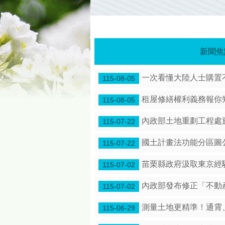
新聞焦
一次看懂大陸人士購置
115-08-05
租屋修繕權利義務報你
115-08-05
內政部土地重劃工程處於
115-07-22
國土計畫法功能分區圖
115-07-22
苗栗縣政府汲取東京經
115-07-02
內政部發布修正「不動
115-07-02
測量土地更精準！通霄
115-06-29