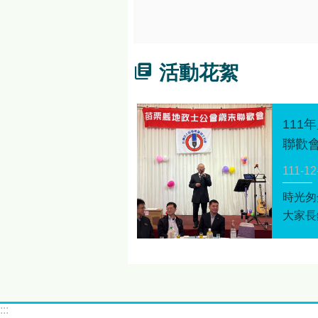
活動花絮
111
聯歡
111-12
時光匆
大家長
成機，
公會歲
公會對
相關政
會能繼
:::