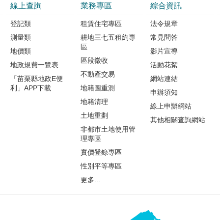
所公私協力，為推動地政業
線上查詢
業務專區
綜合資訊
升為民服務品質及民眾福利
登記類
租賃住宅專區
法令規章
為民眾不動產交易安全把關!
測量類
耕地三七五租約專
常見問答
區
地價類
影片宣導
區段徵收
地政規費一覽表
活動花絮
不動產交易
「苗栗縣地政E便
網站連結
利」APP下載
地籍圖重測
申辦須知
地籍清理
線上申辦網站
土地重劃
其他相關查詢網站
非都市土地使用管
理專區
實價登錄專區
性別平等專區
更多...