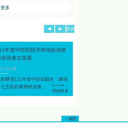
更多
更多
111年度中部四縣市耕地租佃業
務研習會在苗栗
11-10-26
本府辦理111年度中部四縣市「耕地
三七五租約業務研習會」，邀請臺
中市、彰化縣、南投縣政府、鄉鎮
市區公所及鄰近新竹市政府與區公
所承辦人員，共計85人共同參與。
關閉