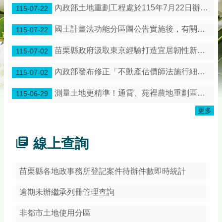
務
專
國土計畫法功能分區圖公告實施後，有關土地使用管制是保障既有合法權利
115-07-22
區
苗栗縣政府汲取東京經驗打造宜居韌性新苗栗！
115-07-02
綜
合
內政部發布修正「不動產估價師法施行細則」第3條條文
115-07-02
資
訊
測量土地更精準！通霄、苑裡農地重劃區展開地籍圖整合作業
115-06-29
下
更多
載
專
區
線上查詢
防
詐
苗栗縣各地政事務所登記案件待辦件數即時統計
專
區
逾期未辦繼承列冊管理查詢
非都市土地使用分區
回
首
區段代碼對照