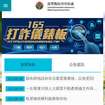
:::
跳到主要內容區塊
:::
進
階
搜
尋
機
關
介
紹
公
新聞焦點
公告資訊
告
資
訊
縣有耕地請勿非法棄置廢棄物，以免受罰!
115-08-06
線
一次看懂大陸人士購置不動產應備文件與流程
115-08-05
上
查
租屋修繕權利義務報你知
115-08-05
詢
業
內政部土地重劃工程處於115年7月22日辦理「苗栗縣 竹南鎮海口農村社區土地重劃工程」施工督導。
115-07-22