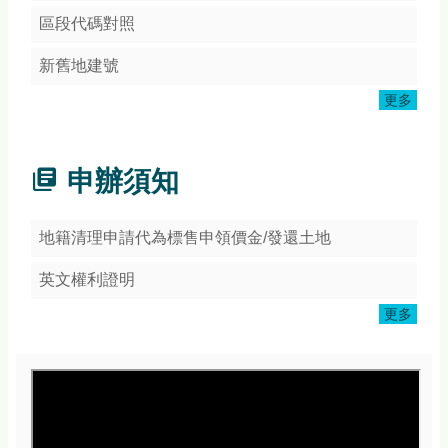
頁
網
新舊地建號
站
更多
導
覽
常
申辦須知
見
Q&A
地籍清理申請代為標售申領價金/發還土地
隱
私
英文權利證明
權
宣
更多
告
版
權
宣
告