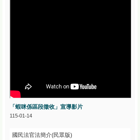
資
訊
安
全
政
策
政
府
網
站
資
料
開
放
宣
「蝦咪係區段徵收」宣導影片
告
115-01-14
國民法官法簡介(民眾版)