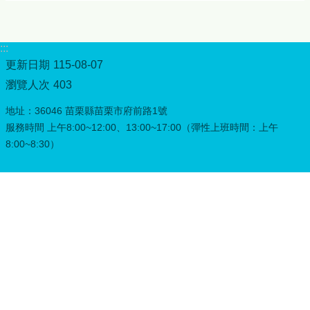
頁
網
站
:::
導
更新日期
115-08-07
覽
瀏覽人次
403
常
地址：36046 苗栗縣苗栗市府前路1號
見
Q&A
服務時間 上午8:00~12:00、13:00~17:00（彈性上班時間：上午
8:00~8:30）
隱
私
權
宣
告
版
權
宣
告