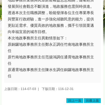
地政事務所業務與民眾財產權益息息相關，隨著經濟
務
發展與社會觀念不斷演進，地政服務也需與時俱進。
專
區
透過本次主任職務調整，盼能發揮各位主任專業專長
與豐富行政經驗，進一步強化傾聽民意的能力，提供
綜
更貼近需求、優質高效的地政服務，攜手引領苗栗邁
合
資
向幸福宜居的城市目標。
訊
本次地政事務所主任異動情形如下：
原銅鑼地政事務所主任鄭永正調任竹南地政事務所主
下
載
任
專
原竹南地政事務所主任范揚鴻調任通霄地政事務所主
區
任
防
原通霄地政事務所主任陳水生調任銅鑼地政事務所主
詐
任
專
區
上版日期：114-07-03
下版日期：116-12-31
回
回上一頁
回最上面
首