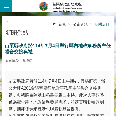
:::
跳到主要內容區塊
進
階
:::
搜
首頁
公告資訊
新聞焦點
尋
新聞焦點
機
關
苗栗縣政府於114年7月4日舉行縣內地政事務所主任
介
紹
聯合交接典禮
公
發布單位：地籍科
告
資
訊
苗栗縣政府將於114年7月4日上午9時，假縣府第一辦
線
公大樓A201會議室舉行地政事務所主任聯合交接典
上
禮，典禮將由陳斌山秘書長親自主持。此次人事調整
查
係為配合縣內地政業務發展需求，並落實職務輪調制
詢
度，期能促進組織活化與服務品質提升。
業