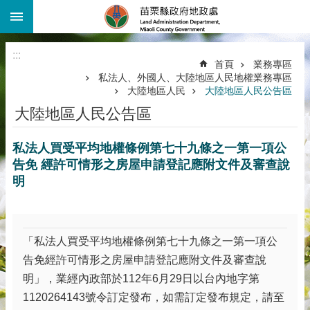
:::
跳到主要內容區塊
進
階
:::
搜
首頁
業務專區
尋
私法人、外國人、大陸地區人民地權業務專區
大陸地區人民
大陸地區人民公告區
機
關
大陸地區人民公告區
介
紹
私法人買受平均地權條例第七十九條之一第一項公
公
告免 經許可情形之房屋申請登記應附文件及審查說
告
明
資
訊
線
「私法人買受平均地權條例第七十九條之一第一項公
上
告免經許可情形之房屋申請登記應附文件及審查說
查
詢
明」，業經內政部於112年6月29日以台內地字第
1120264143號令訂定發布，如需訂定發布規定，請至
業