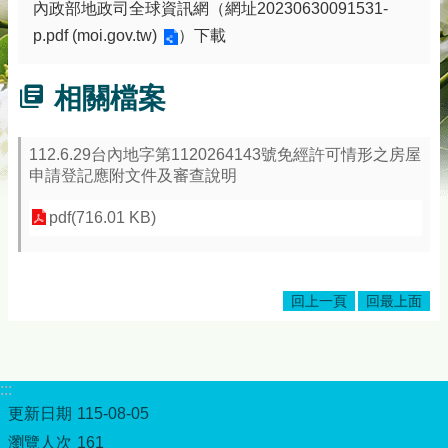
內政部地政司全球資訊網（網址
20230630091531-
務
專
p.pdf (moi.gov.tw)
）下載
區
綜
相關檔案
合
資
訊
112.6.29台內地字第1120264143號免經許可情形之房屋
申請登記應附文件及審查說明
下
載
pdf(716.01 KB)
專
區
防
回上一頁
回最上面
詐
專
區
:::
回
更新日期
115-08-05
首
瀏覽人次
161