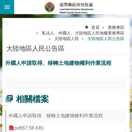
:::
跳到主要內容區塊
進
階
:::
搜
首頁
業務專區
尋
私法人、外國人、大陸地區人民地權業務專區
大陸地區人民
大陸地區人民公告區
機
關
大陸地區人民公告區
介
紹
外國人申請取得、移轉土地建物權利作業流程
公
告
資
訊
相關檔案
線
上
查
外國人申請取得、移轉土地建物權利作業流程
詢
pdf(67.58 KB)
業