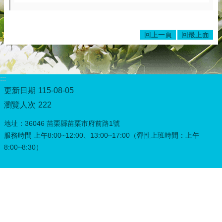
務
專
區
回上一頁
回最上面
綜
合
資
訊
:::
更新日期
115-08-05
下
瀏覽人次
載
222
專
地址：36046 苗栗縣苗栗市府前路1號
區
服務時間 上午8:00~12:00、13:00~17:00（彈性上班時間：上午
防
8:00~8:30）
詐
專
區
回
首