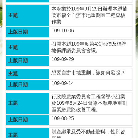
務
本府業於109年9月29日辦理本縣苗
專
栗市福全自辦市地重劃區工程查核
區
作業
綜
109-10-06
合
資
召開本縣109年度第4次地價及標準
訊
地價評議委員會會議。
下
109-09-29
載
專
想要自辦市地重劃，該如何發起？
區
109-09-14
防
詐
行政院農業委員會工程督導小組業
專
於109年8月24日督導本縣農地重劃
區
區緊急農路改善工程。
109-08-25
回
財產繼承及受不動產贈與，性別皆
首