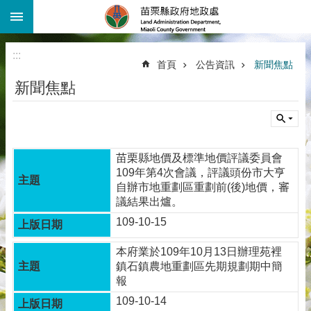
:::
跳到主要內容區塊
進
階
:::
搜
首頁
公告資訊
新聞焦點
尋
新聞焦點
機
關
介
紹
苗栗縣地價及標準地價評議委員會
公
109年第4次會議，評議頭份市大亨
告
自辦市地重劃區重劃前(後)地價，審
資
議結果出爐。
訊
109-10-15
線
上
本府業於109年10月13日辦理苑裡
查
鎮石鎮農地重劃區先期規劃期中簡
詢
報
109-10-14
業