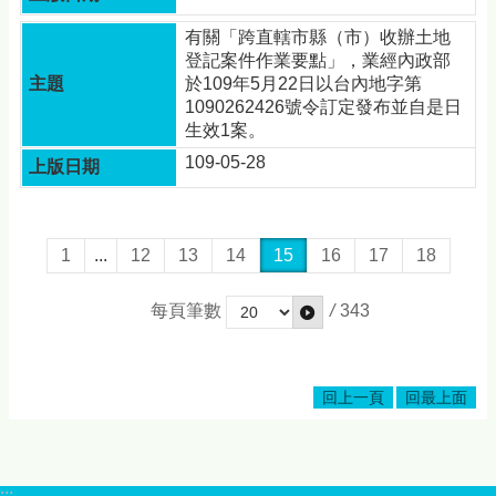
有關「跨直轄市縣（市）收辦土地
登記案件作業要點」，業經內政部
於109年5月22日以台內地字第
1090262426號令訂定發布並自是日
生效1案。
109-05-28
1
...
12
13
14
15
16
17
18
每頁筆數
/
343
回上一頁
回最上面
:::