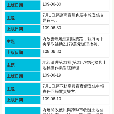
資
109-06-30
訊
安
7月1日起建商賣屋也要申報登錄交
全
易資訊．
政
策
109-06-30
政
為改善農地重劃區農路，縣府向中
府
央爭取補助2,179萬元辦理改善。
網
109-06-30
站
資
地籍清理第21批(第21-7標等)標售土
料
地標售作業暫緩辦理
開
放
109-06-19
宣
告
7月1日起不動產買賣實價登錄申報
責任回歸買賣雙方。
109-06-10
為達簡政便民與跨縣市收辦土地登