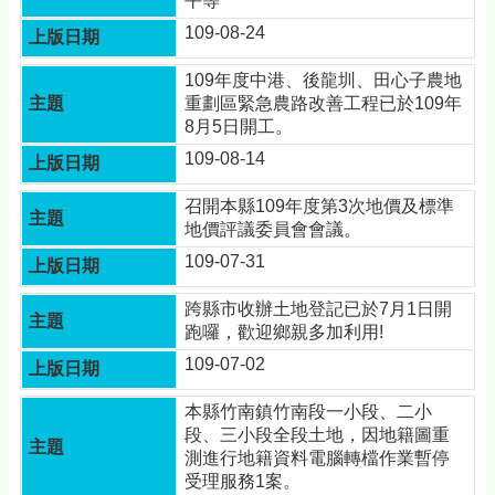
平等
頁
109-08-24
網
站
109年度中港、後龍圳、田心子農地
導
重劃區緊急農路改善工程已於109年
覽
8月5日開工。
常
109-08-14
見
Q&A
召開本縣109年度第3次地價及標準
地價評議委員會會議。
隱
109-07-31
私
權
跨縣市收辦土地登記已於7月1日開
宣
跑囉，歡迎鄉親多加利用!
告
109-07-02
版
權
本縣竹南鎮竹南段一小段、二小
宣
段、三小段全段土地，因地籍圖重
告
測進行地籍資料電腦轉檔作業暫停
受理服務1案。