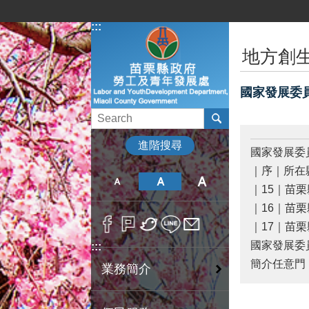
跳到主要內容區塊
:::
:::
地方創
國家發展委員
進階搜尋
國家發展委
｜序｜所在
｜15｜苗
｜16｜苗
｜17｜苗
國家發展委
:::
簡介任意門
業務簡介