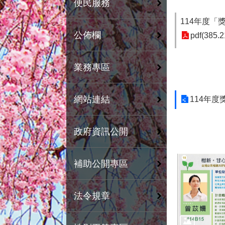
便民服務
114年度「
公佈欄
pdf(385.2
業務專區
網站連結
114年
政府資訊公開
補助公開專區
法令規章