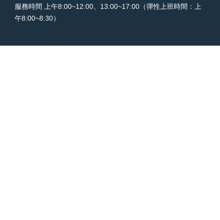
服務時間 上午8:00~12:00、13:00~17:00（彈性上班時間：上
青
午8:00~8:30）
年
專
刊
網
站
導
覽
回
首
頁
隱
私
權
宣
告