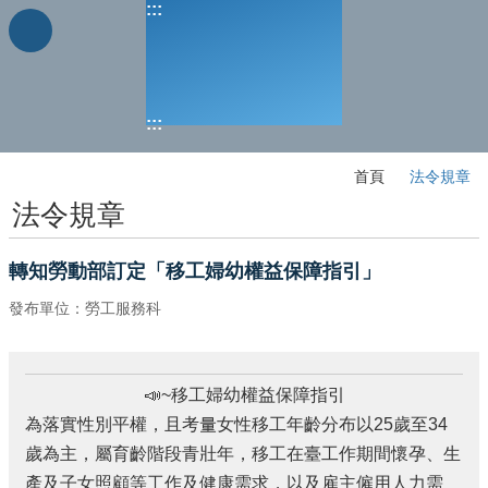
:::
跳到主要內容區塊
進
階
搜
:::
尋
:::
首頁
法令規章
法令規章
業
務
轉知勞動部訂定「移工婦幼權益保障指引」
簡
發布單位：勞工服務科
介
便
民
📣~移工婦幼權益保障指引
服
務
為落實性別平權，且考量女性移工年齡分布以25歲至34
歲為主，屬育齡階段青壯年，移工在臺工作期間懷孕、生
公
產及子女照顧等工作及健康需求，以及雇主僱用人力需
佈