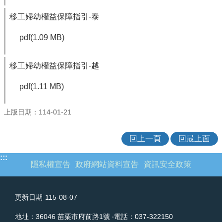
開
移工婦幼權益保障指引-泰
專
區
pdf(1.09 MB)
法
令
移工婦幼權益保障指引-越
規
章
pdf(1.11 MB)
性
別
上版日期：114-01-21
平
等
回上一頁
回最上面
專
區
:::
隱私權宣告
政府網站資料宣告
資訊安全政策
勞
動
教
更新日期
115-08-07
育
專
地址：36046 苗栗市府前路1號 ‧電話：037-322150
區