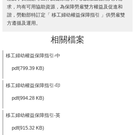
欄
求，均有可用協助資源，為保障勞雇雙方權益及促進和
諧，勞動部特訂定「 移工婦幼權益保障指引 」供勞雇雙
業
方遵循及運用。
務
專
區
相關檔案
網
站
移工婦幼權益保障指引-中
連
結
pdf(799.39 KB)
政
府
移工婦幼權益保障指引-印
資
訊
pdf(994.28 KB)
公
開
移工婦幼權益保障指引-英
補
助
pdf(915.32 KB)
公