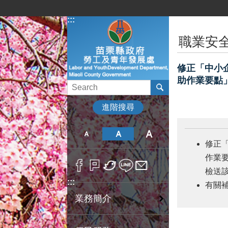
跳到主要內容區塊
:::
:::
職業安
修正「中小
助作業要點
進階搜尋
修正
作業要
檢送
:::
有關補
業務簡介