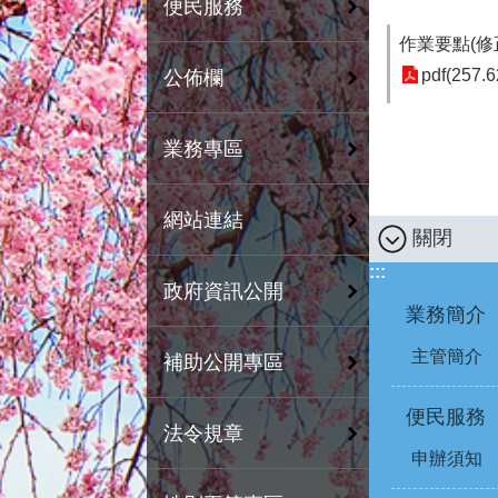
便民服務
作業要點(修正
pdf(257.6
公佈欄
業務專區
網站連結
關閉
:::
政府資訊公開
業務簡介
主管簡介
補助公開專區
便民服務
法令規章
申辦須知