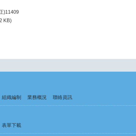
)11409
2 KB)
組織編制
業務概況
聯絡資訊
表單下載