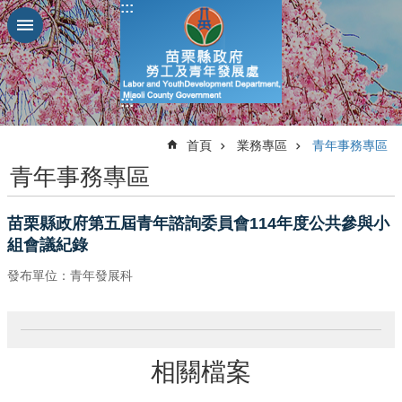
:::
跳到主要內容區塊
進
階
搜
:::
尋
:::
首頁
業務專區
青年事務專區
青年事務專區
業
務
苗栗縣政府第五屆青年諮詢委員會114年度公共參與小
簡
組會議紀錄
介
發布單位：青年發展科
便
民
服
務
相關檔案
公
佈