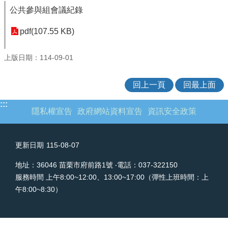
欄
公共參與組會議紀錄
業
pdf(107.55 KB)
務
專
上版日期：114-09-01
區
網
回上一頁
回最上面
站
連
:::
隱私權宣告
政府網站資料宣告
資訊安全政策
結
政
府
更新日期
115-08-07
資
訊
地址：36046 苗栗市府前路1號 ‧電話：037-322150
公
服務時間 上午8:00~12:00、13:00~17:00（彈性上班時間：上
開
午8:00~8:30）
補
助
公