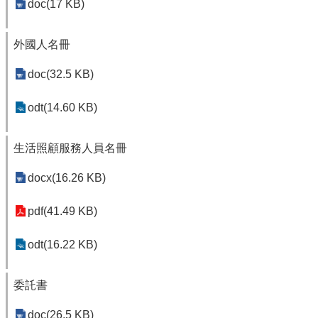
doc(17 KB)
青
年
外國人名冊
專
刊
doc(32.5 KB)
網
odt(14.60 KB)
站
導
覽
生活照顧服務人員名冊
回
docx(16.26 KB)
首
頁
pdf(41.49 KB)
隱
odt(16.22 KB)
私
權
宣
委託書
告
doc(26.5 KB)