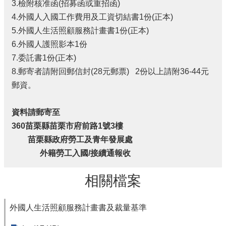
3.檢附核准函(招募函或重招函)
開
4.外國人入國工作費用及工資切結書1份(正本)
專
區
5.外國人生活照顧服務計畫書1份(正本)
6.外國人護照影本1份
法
7.委託書1份(正本)
令
規
8.郵寄者請附回郵信封(28元郵票) 2份以上請附36-44元
章
郵資。
性
別
資料請郵寄至
平
360
苗栗縣苗栗市府前路1號3樓
等
苗栗縣政府勞工及青年發展處
專
區
外籍勞工入國/接續通報收
勞
相關檔案
動
教
育
外國人生活照顧服務計畫書及裁量基準
專
區