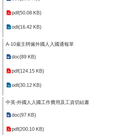
政
府
pdf(50.08 KB)
網
站
資
odt(16.42 KB)
料
宣
A-10雇主聘僱外國人入國通報單
告
doc(89 KB)
資
訊
安
pdf(124.15 KB)
全
政
odt(30.12 KB)
策
中英-外國人入國工作費用及工資切結書
doc(97 KB)
pdf(200.10 KB)