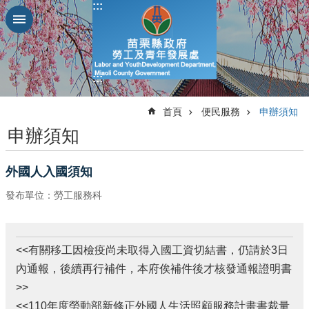
:::
跳到主要內容區塊
進
階
搜
:::
尋
:::
首頁
便民服務
申辦須知
申辦須知
業
務
外國人入國須知
簡
發布單位：勞工服務科
介
便
民
<<有關移工因檢疫尚未取得入國工資切結書，仍請於3日
服
務
內通報，後續再行補件，本府俟補件後才核發通報證明書
>>
公
<<110年度勞動部新修正
外國人生活照顧服務計畫書裁量
佈