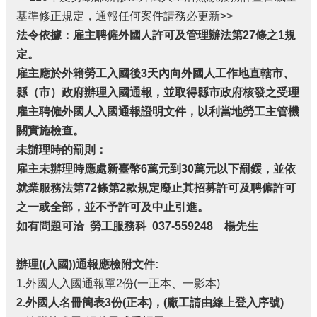
欄
基準修正規定，通報任何案件請務必更新>>
法令依據：雇主聘僱外國人許可及管理辦法第27條之1規
業
定。
務
專
雇主應於外籍勞工入國後3天內向外國人工作地直轄市、
區
縣（市）政府辦理入國通報，並取得縣市政府核發之受理
網
雇主聘僱外國人入國通報證明文件，以利當地勞工主管機
站
關實施檢查。
連
未辦理時的罰則：
結
雇主未辦理時應處新臺幣6萬元到30萬元以下罰鍰，並依
政
就業服務法第72條第2款規定廢止其招募許可及聘僱許可
府
之一或全部，並不予許可及中止引進。
資
如有問題可洽 勞工服務科 037-559248 楊先生
訊
公
開
辦理((入國))通報應檢附文件:
1.外國人入國通報單2份(一正本、一影本)
補
助
2.
外國人名冊簡表3份(正本)，(廠工請由線上登入序號)
公