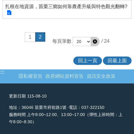
欄
扎根在地資源，苗栗三鄉如何靠農產升級與特色觀光翻轉?
業
務
專
區
1
2
/
24
每頁筆數
網
站
連
回上一頁
回最上面
結
:::
隱私權宣告
政府網站資料宣告
資訊安全政策
政
府
資
訊
更新日期
115-08-10
公
地址：36046 苗栗市府前路1號 ‧電話：037-322150
開
服務時間 上午8:00~12:00、13:00~17:00（彈性上班時間：上
補
午8:00~8:30）
助
公