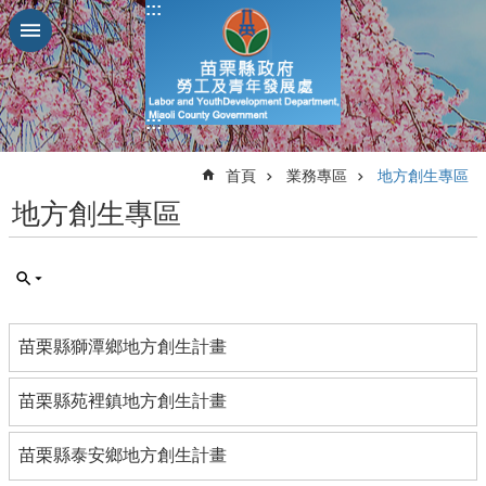
:::
跳到主要內容區塊
進
階
搜
:::
尋
:::
首頁
業務專區
地方創生專區
地方創生專區
業
務
簡
介
苗栗縣獅潭鄉地方創生計畫
便
民
服
苗栗縣苑裡鎮地方創生計畫
務
苗栗縣泰安鄉地方創生計畫
公
佈