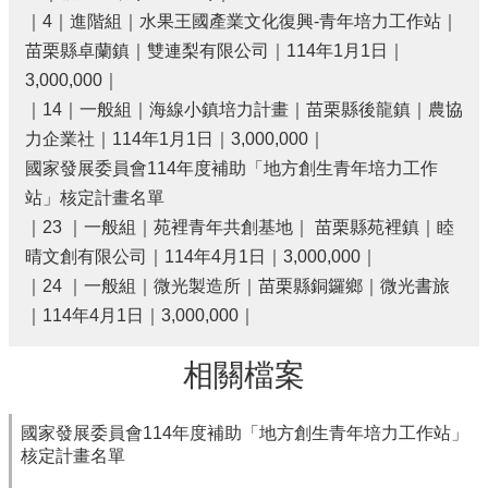
欄
｜4｜進階組｜水果王國產業文化復興-青年培力工作站｜
苗栗縣卓蘭鎮｜雙連梨有限公司｜114年1月1日｜
業
3,000,000｜
務
專
｜14｜⼀般組｜海線小鎮培力計畫｜苗栗縣後龍鎮｜農協
區
力企業社｜114年1月1日｜3,000,000｜
國家發展委員會114年度補助「地方創生青年培力工作
網
站
站」核定計畫名單
連
｜23 ｜一般組｜苑裡青年共創基地｜ 苗栗縣苑裡鎮｜睦
結
晴文創有限公司｜114年4月1日｜3,000,000｜
政
｜24 ｜一般組｜微光製造所｜苗栗縣銅鑼鄉｜微光書旅
府
｜114年4月1日｜3,000,000｜
資
訊
相關檔案
公
開
國家發展委員會114年度補助「地方創生青年培力工作站」
補
核定計畫名單
助
公