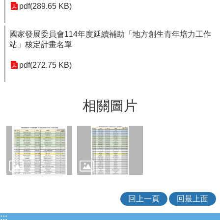
pdf(289.65 KB)
開
專
區
國家發展委員會114年度延續補助「地方創生青年培力工作
站」核定計畫名單
法
令
pdf(272.75 KB)
規
章
性
相關圖片
別
平
等
專
區
勞
動
教
育
回上一頁
回最上面
專
:::
區