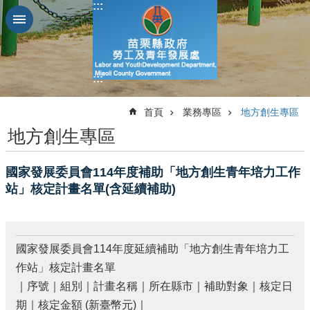
:::
跳到主要內容區塊
進
階
搜
:::
尋
:::
首頁
業務專區
地方創生專區
地方創生專區
業
務
國家發展委員會114年度補助「地方創生青年培力工作
簡
站」核定計畫名單(含延續補助)
介
便
民
國家發展委員會114年度延續補助「地方創生青年培力工
服
務
作站」核定計畫名單
｜序號｜組別｜計畫名稱｜所在縣市｜補助對象｜核定日
公
期｜核定金額 (新臺幣元)｜
佈