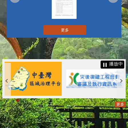
更多
播放中
更多