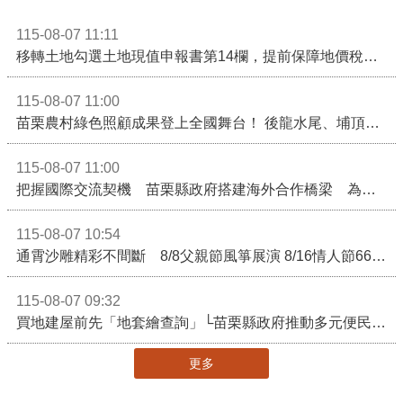
115-08-07 11:11
移轉土地勾選土地現值申報書第14欄，提前保障地價稅節稅權益
115-08-07 11:00
苗栗農村綠色照顧成果登上全國舞台！ 後龍水尾、埔頂社區前進2026高齡健康產業博覽會
115-08-07 11:00
把握國際交流契機 苗栗縣政府搭建海外合作橋梁 為在地產業爭取更多國際市場機會
115-08-07 10:54
通霄沙雕精彩不間斷 8/8父親節風箏展演 8/16情人節66對浪漫挑戰送好禮
115-08-07 09:32
買地建屋前先「地套繪查詢」└苗栗縣政府推動多元便民諮詢服務
更多