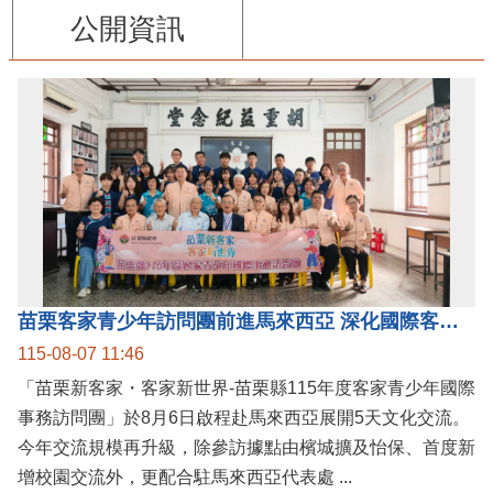
公開資訊
苗栗客家青少年訪問團前進馬來西亞 深化國際客家文化交流
115-08-07 11:46
「苗栗新客家・客家新世界-苗栗縣115年度客家青少年國際
事務訪問團」於8月6日啟程赴馬來西亞展開5天文化交流。
今年交流規模再升級，除參訪據點由檳城擴及怡保、首度新
增校園交流外，更配合駐馬來西亞代表處 ...