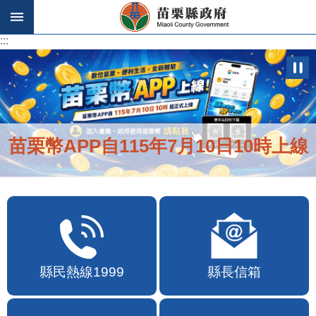
跳到主要內容區塊
:::
:::
苗栗幣APP自115年7月10日10時上線
縣民熱線1999
縣長信箱