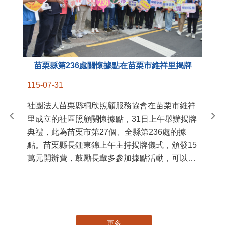
苗栗縣第236處關懷據點在苗栗市維祥里揭牌
11
115-07-31
國
社團法人苗栗縣桐欣照顧服務協會在苗栗市維祥
苗
里成立的社區照顧關懷據點，31日上午舉辦揭牌
署
典禮，此為苗栗市第27個、全縣第236處的據
作
點。苗栗縣長鍾東錦上午主持揭牌儀式，頒發15
縣
萬元開辦費，鼓勵長輩多參加據點活動，可以更
手
加健康、長壽。 坐落於苗栗市維祥里光華街89
號的社區照顧關懷據點，今 ...
更多