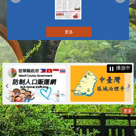
更多
播放中
更多