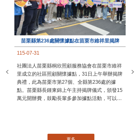
苗栗縣第236處關懷據點在苗栗市維祥里揭牌
11
115-07-31
國
社團法人苗栗縣桐欣照顧服務協會在苗栗市維祥
苗
里成立的社區照顧關懷據點，31日上午舉辦揭牌
署
典禮，此為苗栗市第27個、全縣第236處的據
作
點。苗栗縣長鍾東錦上午主持揭牌儀式，頒發15
縣
萬元開辦費，鼓勵長輩多參加據點活動，可以更
手
加健康、長壽。 坐落於苗栗市維祥里光華街89
號的社區照顧關懷據點，今 ...
更多