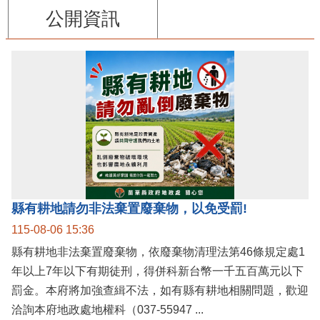
公開資訊
縣有耕地請勿非法棄置廢棄物，以免受罰!
115-08-06 15:36
縣有耕地非法棄置廢棄物，依廢棄物清理法第46條規定處1
年以上7年以下有期徒刑，得併科新台幣一千五百萬元以下
罰金。本府將加強查緝不法，如有縣有耕地相關問題，歡迎
洽詢本府地政處地權科（037-55947 ...