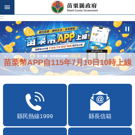
跳到主要內容區塊
:::
:::
苗栗幣APP自115年7月10日10時上線
縣民熱線1999
縣長信箱