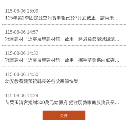
115-08-06 15:09
115年第2季固定源空污費申報已於7月底截止，請尚未申報公私場所儘速完成申繳，以免面臨滯納金及罰鍰!
115-08-06 14:57
冠軍建材「近零展望建材館」啟用 將肩負節能減碳環境教育重任
115-08-06 14:32
冠軍建材「近零展望建材館」啟用 攜手苗栗邁向低碳建築新未來
115-08-06 14:30
幼安教養院預祝縣長爸爸父親節快樂
115-08-06 14:29
苗栗玉清宮捐贈500萬元給縣府 挹注弱勢家庭服務及長照醫療資源
更多