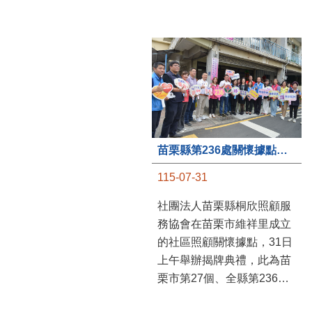
苗栗縣第236處關懷據點在苗栗市維祥里揭牌
115-07-31
社團法人苗栗縣桐欣照顧服
務協會在苗栗市維祥里成立
的社區照顧關懷據點，31日
上午舉辦揭牌典禮，此為苗
栗市第27個、全縣第236處
的據點。苗栗縣長鍾東錦上