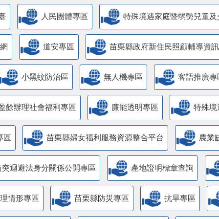
臺
人民團體專區
特殊境遇家庭暨弱勢兒童及
網
道安專區
苗栗縣政府新住民照顧輔導資訊
小黑蚊防治區
無人機專區
客語推廣專
盈餘辦理社會福利專區
廉能透明專區
特殊境
專區
苗栗縣婦女福利服務資源整合平台
農業
衝突迴避法身分關係公開專區
產地證明標章查詢
管理情形專區
苗栗縣防災專區
抗旱專區