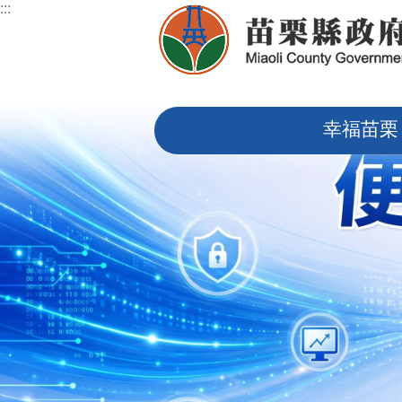
:::
跳到主要內容區塊
:::
幸福苗栗