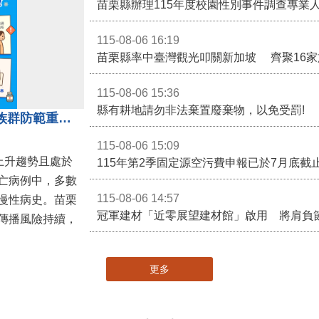
115-08-06 16:19
115-08-06 15:36
縣有耕地請勿非法棄置廢棄物，以免受罰!
近期新冠疫情升溫！呼籲高風險族群防範重症、儘速接種疫苗及早就醫
115-08-06 15:09
呈上升趨勢且處於
亡病例中，多數
115-08-06 14:57
慢性病史。苗栗
冠軍建材「近零展望建材館」啟用 將肩負
傳播風險持續，
更多