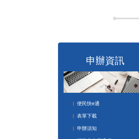
申辦資訊
便民快e通
表單下載
申辦須知