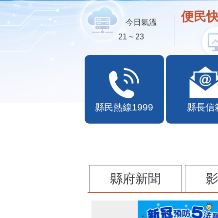
便民快
今日氣溫
21 ~ 23
縣民熱線1999
縣長信
縣府新聞