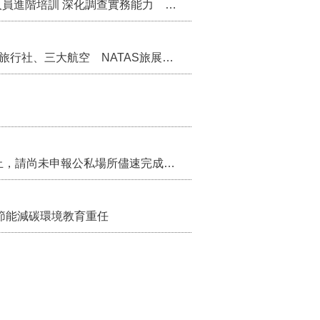
苗栗縣辦理115年度校園性別事件調查專業人員進階培訓 深化調查實務能力 持續打造安全友善校園
苗栗縣率中臺灣觀光叩關新加坡 齊聚16家旅行社、三大航空 NATAS旅展開賣主題遊程
115年第2季固定源空污費申報已於7月底截止，請尚未申報公私場所儘速完成申繳，以免面臨滯納金及罰鍰!
節能減碳環境教育重任