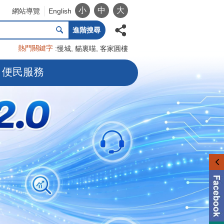
小
中
大
網站導覽
English
進階搜尋
熱門關鍵字
慢城
貓裏喵
客家圓樓
便民服務