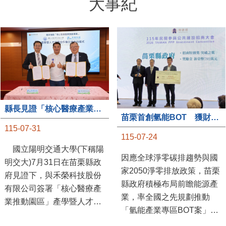
大事紀
縣長見證「核心醫療產業推動園區」產學合作簽約儀式
苗栗首創氫能BOT 獲財政部「突破之翼」肯定
115-07-31
115-07-24
國立陽明交通大學(下稱陽
因應全球淨零碳排趨勢與國
明交大)7月31日在苗栗縣政
家2050淨零排放政策，苗栗
府見證下，與禾榮科技股份
縣政府積極布局前瞻能源產
有限公司簽署「核心醫療產
業，率全國之先規劃推動
業推動園區」產學暨人才培
「氫能產業專區BOT案」，
育合作備忘錄，為苗栗產業
透過促進民間參與公共建設