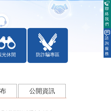
聯
絡
我
們
諮
詢
服
務
觀光休閒
防詐騙專區
布
公開資訊