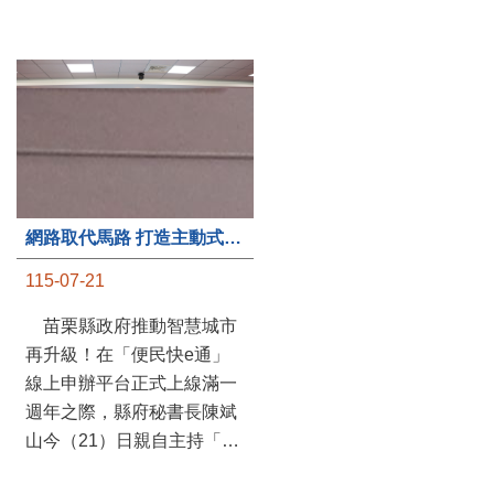
第235處關懷據點揭牌運作 縣長宣布共餐補助將加碼到1萬元
網路取代馬路 打造主動式數位便民服務 苗栗便民快e通 2.0智慧升級啟用
115-07-20
115-07-21
苗栗縣政府攜手牧田家庭
苗栗縣政府推動智慧城市
關懷協會，在頭屋鄉設立的
再升級！在「便民快e通」
社區照顧關懷據點20日揭牌
線上申辦平台正式上線滿一
運作，這是鄉內第6個、全
週年之際，縣府秘書長陳斌
縣第235處的據點；縣長鍾
山今（21）日親自主持「便
東錦在主持揭牌儀式推進據
民快e通 2.0 啟用記者會」，
點總數的同時，也宣布年底