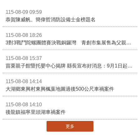
115-08-09 09:59
恭賀陳威帆、簡偉哲消防設備士金榜題名
115-08-08 18:26
3對3戰鬥陀螺團體賽決戰銅鑼灣 青創市集展售為父親節增添繽紛
115-08-08 15:37
苗栗親子館暨托嬰中心揭牌 縣長宣布好消息：9月1日起調降臨時托嬰費用
115-08-08 14:14
大湖鄉東興村東興楓葉地圖過後500公尺車禍案件
115-08-08 14:10
後龍鎮福寧里頭湖車禍案件
更多