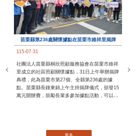
苗栗縣第236處關懷據點在苗栗市維祥里揭牌
11
115-07-31
國
社團法人苗栗縣桐欣照顧服務協會在苗栗市維祥
苗
里成立的社區照顧關懷據點，31日上午舉辦揭牌
署
典禮，此為苗栗市第27個、全縣第236處的據
作
點。苗栗縣長鍾東錦上午主持揭牌儀式，頒發15
縣
萬元開辦費，鼓勵長輩多參加據點活動，可以更
手
加健康、長壽。 坐落於苗栗市維祥里光華街89
號的社區照顧關懷據點，今 ...
更多