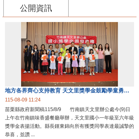
公開資訊
地方各界齊心支持教育 天文里獎學金鼓勵學童勇敢追夢
115-08-09 11:24
苗栗縣政府新聞稿115/8/9 竹南鎮天文里辦公處今(9)日
上午在竹南鎮味香盛餐廳舉辦，天文里國小一年級至六年級
獎學金表揚活動。縣長鍾東錦向所有獲獎同學表達最誠摯的
恭喜，並讚 ...