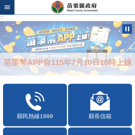
跳到主要內容區塊
:::
:::
苗栗幣APP自115年7月10日10時上線
縣民熱線1999
縣長信箱