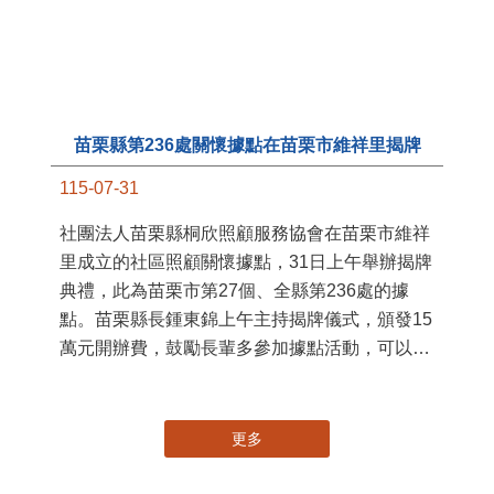
苗栗縣第236處關懷據點在苗栗市維祥里揭牌
11
115-07-31
國
社團法人苗栗縣桐欣照顧服務協會在苗栗市維祥
苗
里成立的社區照顧關懷據點，31日上午舉辦揭牌
署
典禮，此為苗栗市第27個、全縣第236處的據
作
點。苗栗縣長鍾東錦上午主持揭牌儀式，頒發15
縣
萬元開辦費，鼓勵長輩多參加據點活動，可以更
手
加健康、長壽。 坐落於苗栗市維祥里光華街89
號的社區照顧關懷據點，今 ...
更多