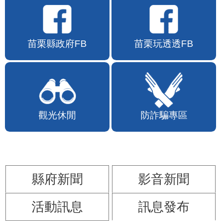
苗栗縣政府FB
苗栗玩透透FB
觀光休閒
防詐騙專區
縣府新聞
影音新聞
活動訊息
訊息發布