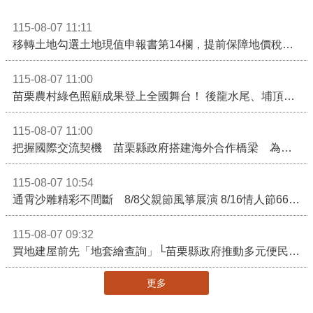
115-08-07 11:11
移轉土地勾選土地現值申報書第14欄，提前保障地價稅節稅權益
115-08-07 11:00
苗栗農村綠色照顧成果登上全國舞台！ 後龍水尾、埔頂社區前進2026高齡健康產業博覽會
115-08-07 11:00
把握國際交流契機 苗栗縣政府搭建海外合作橋梁 為在地產業爭取更多國際市場機會
115-08-07 10:54
通霄沙雕精彩不間斷 8/8父親節風箏展演 8/16情人節66對浪漫挑戰送好禮
115-08-07 09:32
買地建屋前先「地套繪查詢」└苗栗縣政府推動多元便民諮詢服務
更多