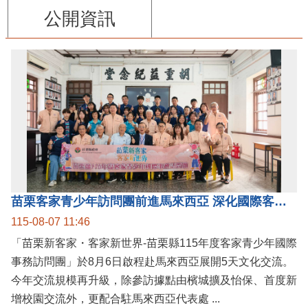
公開資訊
苗栗客家青少年訪問團前進馬來西亞 深化國際客家文化交流
115-08-07 11:46
「苗栗新客家・客家新世界-苗栗縣115年度客家青少年國際
事務訪問團」於8月6日啟程赴馬來西亞展開5天文化交流。
今年交流規模再升級，除參訪據點由檳城擴及怡保、首度新
增校園交流外，更配合駐馬來西亞代表處 ...