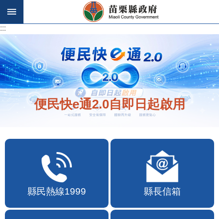
跳到主要內容區塊
:::
:::
便民快e通2.0自即日起啟用
縣民熱線1999
縣長信箱