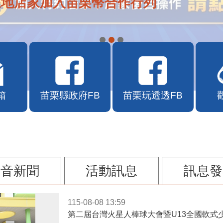
在地店家加入苗栗幣合作行列
箱
苗栗縣政府FB
苗栗玩透透FB
影音新聞
活動訊息
訊息發
115-08-08 13:59
第二屆台灣火星人棒球大會暨U13全國軟式