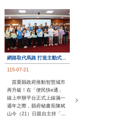
第235處關懷據點揭牌運作 縣長宣布共餐補助將加碼到1萬元
網路取代馬路 打造主動式數位便民服務 苗栗便民快e通 2.0智慧升級啟用
115-07-20
115-07-21
苗栗縣政府攜手牧田家庭
苗栗縣政府推動智慧城市
關懷協會，在頭屋鄉設立的
再升級！在「便民快e通」
社區照顧關懷據點20日揭牌
線上申辦平台正式上線滿一
運作，這是鄉內第6個、全
週年之際，縣府秘書長陳斌
縣第235處的據點；縣長鍾
山今（21）日親自主持「便
東錦在主持揭牌儀式推進據
民快e通 2.0 啟用記者會」，
點總數的同時，也宣布年底
宣布系統全面升級。數位發
前可望將共餐補助直接調高