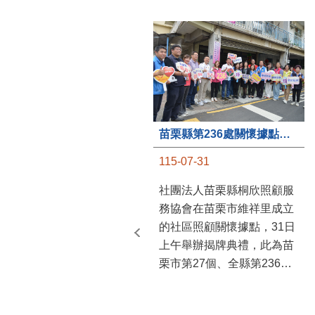
苗栗縣第236處關懷據點在苗栗市維祥里揭牌
115-07-31
社團法人苗栗縣桐欣照顧服
務協會在苗栗市維祥里成立
的社區照顧關懷據點，31日
上午舉辦揭牌典禮，此為苗
栗市第27個、全縣第236處
的據點。苗栗縣長鍾東錦上
午主持揭牌儀式，頒發15萬