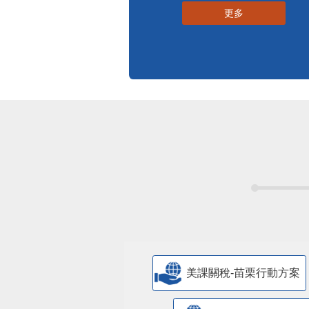
更多
美課關稅-苗栗行動方案