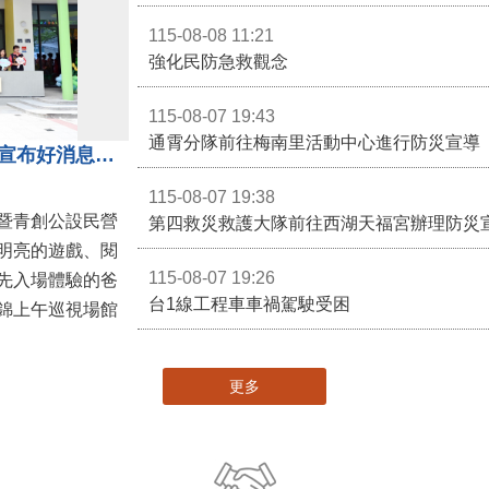
115-08-08 11:21
強化民防急救觀念
115-08-07 19:43
通霄分隊前往梅南里活動中心進行防災宣導
苗栗親子館暨托嬰中心揭牌 縣長宣布好消息：9月1日起調降臨時托嬰費用
115-08-07 19:38
暨青創公設民營
第四救災救護大隊前往西湖天福宮辦理防災
明亮的遊戲、閱
115-08-07 19:26
先入場體驗的爸
台1線工程車車禍駕駛受困
錦上午巡視場館
更多