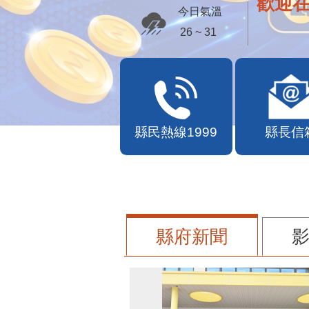
歡迎
今日氣溫
26 ~ 31
縣民熱線1999
縣長信
縣府新聞