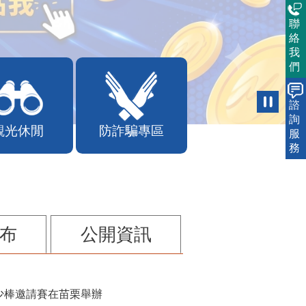
聯
絡
我
們
諮
詢
觀光休閒
防詐騙專區
服
務
布
公開資訊
少棒邀請賽在苗栗舉辦