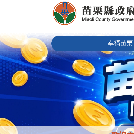
:::
跳到主要內容區塊
:::
幸福苗栗