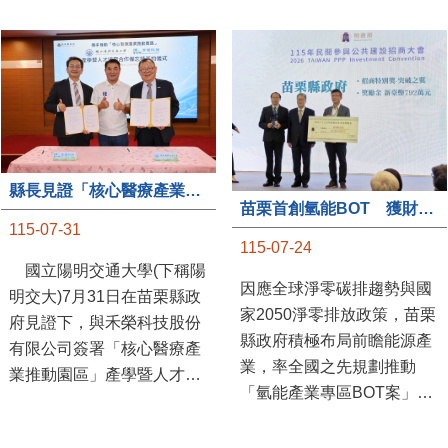
縣長見證「核心醫療產業推動園區」產學合作簽約儀式
苗栗首創氫能BOT 獲財政部「突破之翼」肯定
115-07-31
115-07-24
國立陽明交通大學(下稱陽
因應全球淨零碳排趨勢與國
明交大)7月31日在苗栗縣政
家2050淨零排放政策，苗栗
府見證下，與禾榮科技股份
縣政府積極布局前瞻能源產
有限公司簽署「核心醫療產
業，率全國之先規劃推動
業推動園區」產學暨人才培
「氫能產業專區BOT案」，
育合作備忘錄，為苗栗產業
透過促進民間參與公共建設
升級注入新動能，會中，縣
（BOT）模式，引進民間資