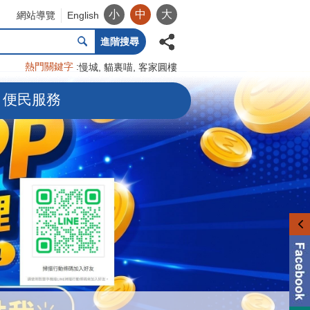
小
中
大
網站導覽
English
進階搜尋
熱門關鍵字
慢城
貓裏喵
客家圓樓
便民服務