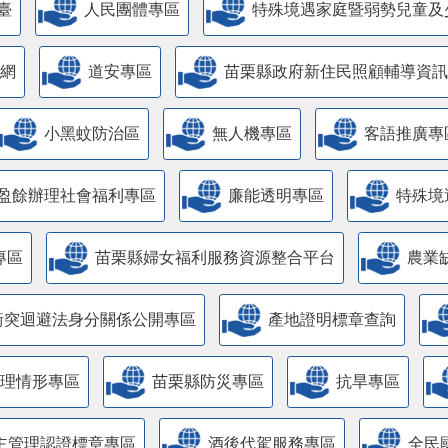
臺
人民團體專區
特殊境遇家庭暨弱勢兒童及
網
道安專區
苗栗縣政府新住民照顧輔導資訊
小黑蚊防治區
無人機專區
客語推廣專
盈餘辦理社會福利專區
廉能透明專區
特殊境
專區
苗栗縣婦女福利服務資源整合平台
農業
衝突迴避法身分關係公開專區
產地證明標章查詢
管理情形專區
苗栗縣防災專區
抗旱專區
主管理認證標章專區
酒後代駕服務專區
全民