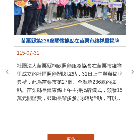
苗栗縣第236處關懷據點在苗栗市維祥里揭牌
11
115-07-31
國
社團法人苗栗縣桐欣照顧服務協會在苗栗市維祥
苗
里成立的社區照顧關懷據點，31日上午舉辦揭牌
署
典禮，此為苗栗市第27個、全縣第236處的據
作
點。苗栗縣長鍾東錦上午主持揭牌儀式，頒發15
縣
萬元開辦費，鼓勵長輩多參加據點活動，可以更
手
加健康、長壽。 坐落於苗栗市維祥里光華街89
號的社區照顧關懷據點，今 ...
更多