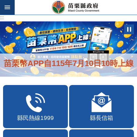
跳到主要內容區塊
:::
:::
苗栗幣APP自115年7月10日10時上線
縣民熱線1999
縣長信箱