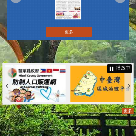
更多
播放中
更多