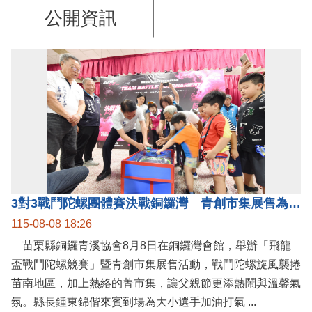
公開資訊
3對3戰鬥陀螺團體賽決戰銅鑼灣 青創市集展售為父親節增添繽紛
115-08-08 18:26
苗栗縣銅鑼青溪協會8月8日在銅鑼灣會館，舉辦「飛龍
盃戰鬥陀螺競賽」暨青創市集展售活動，戰鬥陀螺旋風襲捲
苗南地區，加上熱絡的菁市集，讓父親節更添熱鬧與溫馨氣
氛。縣長鍾東錦偕來賓到場為大小選手加油打氣 ...