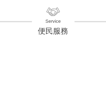
便民服務
申辦資訊
便民快e通
表單下載