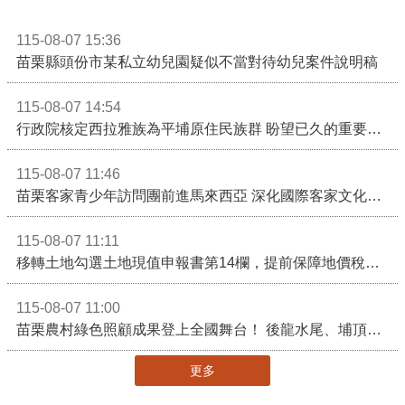
115-08-07 15:36
苗栗縣頭份市某私立幼兒園疑似不當對待幼兒案件說明稿
115-08-07 14:54
行政院核定西拉雅族為平埔原住民族群 盼望已久的重要時刻到來！8月13日起受理民族成員名冊登記
115-08-07 11:46
苗栗客家青少年訪問團前進馬來西亞 深化國際客家文化交流
115-08-07 11:11
移轉土地勾選土地現值申報書第14欄，提前保障地價稅節稅權益
115-08-07 11:00
苗栗農村綠色照顧成果登上全國舞台！ 後龍水尾、埔頂社區前進2026高齡健康產業博覽會
更多