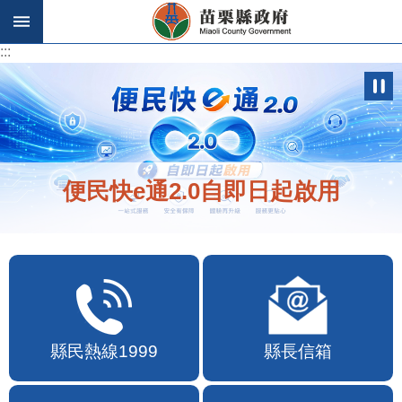
跳到主要內容區塊
:::
:::
便民快e通2.0自即日起啟用
縣民熱線1999
縣長信箱