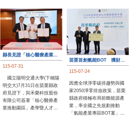
縣長見證「核心醫療產業推動園區」產學合作簽約儀式
苗栗首創氫能BOT 獲財政部「突破之翼」肯定
115-07-31
115-07-24
國立陽明交通大學(下稱陽
因應全球淨零碳排趨勢與國
明交大)7月31日在苗栗縣政
家2050淨零排放政策，苗栗
府見證下，與禾榮科技股份
縣政府積極布局前瞻能源產
有限公司簽署「核心醫療產
業，率全國之先規劃推動
業推動園區」產學暨人才培
「氫能產業專區BOT案」，
育合作備忘錄，為苗栗產業
透過促進民間參與公共建設
升級注入新動能，會中，縣
（BOT）模式，引進民間資