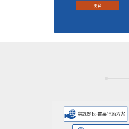
更多
美課關稅-苗栗行動方案