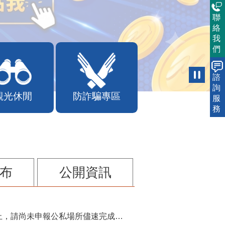
聯
絡
我
們
諮
詢
觀光休閒
防詐騙專區
服
務
布
公開資訊
115年第2季固定源空污費申報已於7月底截止，請尚未申報公私場所儘速完成申繳，以免面臨滯納金及罰鍰!