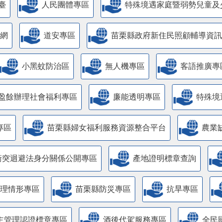
臺
人民團體專區
特殊境遇家庭暨弱勢兒童及
網
道安專區
苗栗縣政府新住民照顧輔導資訊
小黑蚊防治區
無人機專區
客語推廣專
盈餘辦理社會福利專區
廉能透明專區
特殊境
專區
苗栗縣婦女福利服務資源整合平台
農業
衝突迴避法身分關係公開專區
產地證明標章查詢
管理情形專區
苗栗縣防災專區
抗旱專區
主管理認證標章專區
酒後代駕服務專區
全民