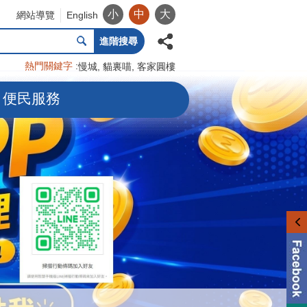
小
中
大
網站導覽
English
進階搜尋
熱門關鍵字
慢城
貓裏喵
客家圓樓
便民服務