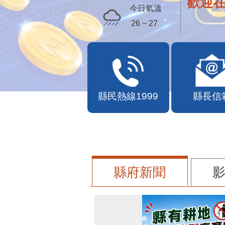
歡迎
今日氣溫
26 ~ 27
縣民熱線1999
縣長信
縣府新聞