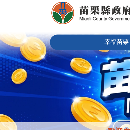
:::
跳到主要內容區塊
:::
幸福苗栗