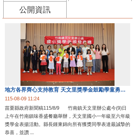
公開資訊
地方各界齊心支持教育 天文里獎學金鼓勵學童勇敢追夢
115-08-09 11:24
苗栗縣政府新聞稿115/8/9 竹南鎮天文里辦公處今(9)日
上午在竹南鎮味香盛餐廳舉辦，天文里國小一年級至六年級
獎學金表揚活動。縣長鍾東錦向所有獲獎同學表達最誠摯的
恭喜，並讚 ...