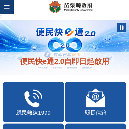
跳到主要內容區塊
:::
:::
便民快e通2.0自即日起啟用
縣民熱線1999
縣長信箱