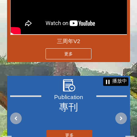
三周年V2
更多
播放中
專刊
更多