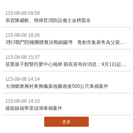
115-08-09 09:59
恭賀陳威帆、簡偉哲消防設備士金榜題名
115-08-08 18:26
3對3戰鬥陀螺團體賽決戰銅鑼灣 青創市集展售為父親節增添繽紛
115-08-08 15:37
苗栗親子館暨托嬰中心揭牌 縣長宣布好消息：9月1日起調降臨時托嬰費用
115-08-08 14:14
大湖鄉東興村東興楓葉地圖過後500公尺車禍案件
115-08-08 14:10
後龍鎮福寧里頭湖車禍案件
更多