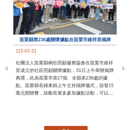
苗栗縣第236處關懷據點在苗栗市維祥里揭牌
11
115-07-31
國
社團法人苗栗縣桐欣照顧服務協會在苗栗市維祥
苗
里成立的社區照顧關懷據點，31日上午舉辦揭牌
署
典禮，此為苗栗市第27個、全縣第236處的據
作
點。苗栗縣長鍾東錦上午主持揭牌儀式，頒發15
縣
萬元開辦費，鼓勵長輩多參加據點活動，可以更
手
加健康、長壽。 坐落於苗栗市維祥里光華街89
號的社區照顧關懷據點，今 ...