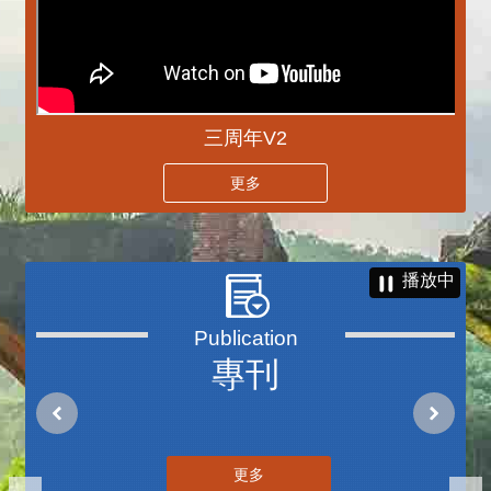
三周年V2
更多
播放中
專刊
更多