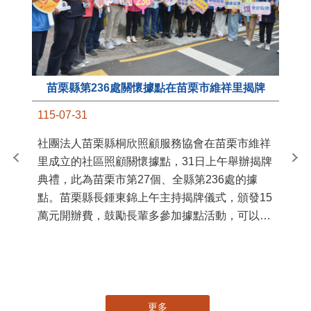
苗栗縣第236處關懷據點在苗栗市維祥里揭牌
11
115-07-31
國
社團法人苗栗縣桐欣照顧服務協會在苗栗市維祥
苗
里成立的社區照顧關懷據點，31日上午舉辦揭牌
署
典禮，此為苗栗市第27個、全縣第236處的據
作
點。苗栗縣長鍾東錦上午主持揭牌儀式，頒發15
縣
萬元開辦費，鼓勵長輩多參加據點活動，可以更
手
加健康、長壽。 坐落於苗栗市維祥里光華街89
號的社區照顧關懷據點，今 ...
更多