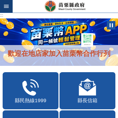
跳到主要內容區塊
:::
:::
歡迎在地店家加入苗栗幣合作行列
縣民熱線1999
縣長信箱