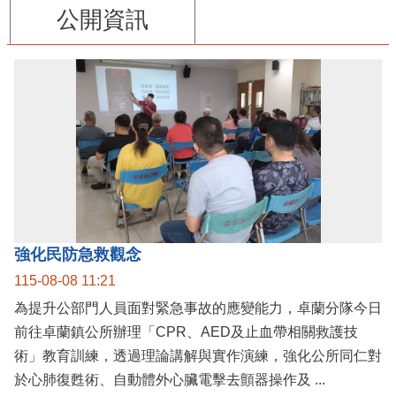
公開資訊
強化民防急救觀念
115-08-08 11:21
為提升公部門人員面對緊急事故的應變能力，卓蘭分隊今日
前往卓蘭鎮公所辦理「CPR、AED及止血帶相關救護技
術」教育訓練，透過理論講解與實作演練，強化公所同仁對
於心肺復甦術、自動體外心臟電擊去顫器操作及 ...