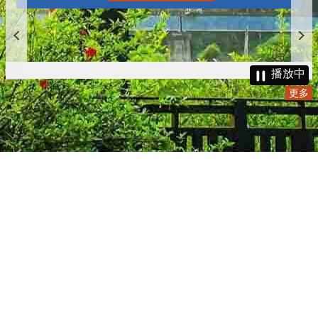
播放中
更多
:::
更新日期
115-08-08
瀏覽人次
4784587
版權所有 © 苗栗縣政府 Copyright 2019 Miaoli County Government
All rights reserved.
36001 苗栗市縣府路100號(第一辦公大樓)、36046 苗栗市府前路1號
(第二辦公大樓) 電話:1999(限苗栗縣內撥打), 037-322150(外縣市)
服務時間：上午8:00~12:00、13:00~17:00（彈性上班時間：上午
8:00~8:30）